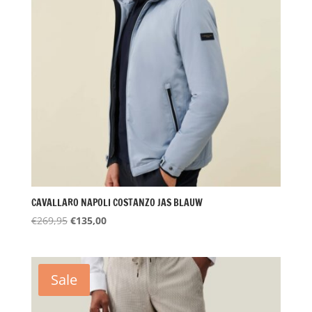
CAVALLARO NAPOLI COSTANZO JAS BLAUW
Oorspronkelijke
Huidige
€
269,95
€
135,00
prijs
prijs
was:
is:
€269,95.
€135,00.
Sale