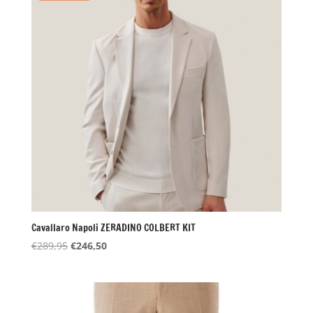
Cavallaro Napoli ZERADINO COLBERT KIT
Oorspronkelijke
Huidige
€
289,95
€
246,50
prijs
prijs
was:
is:
€289,95.
€246,50.