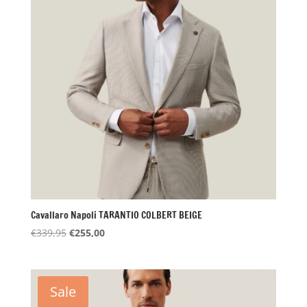
Cavallaro Napoli TARANTIO COLBERT BEIGE
Oorspronkelijke
Huidige
€
339,95
€
255,00
prijs
prijs
was:
is:
€339,95.
€255,00.
Sale