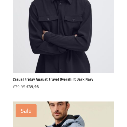
Casual Friday August Travel Overshirt Dark Navy
Oorspronkelijke
Huidige
€
79,95
€
39,98
prijs
prijs
was:
is:
€79,95.
€39,98.
Sale