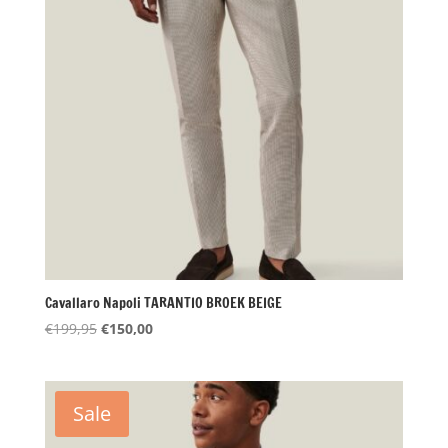
Cavallaro Napoli TARANTIO BROEK BEIGE
Oorspronkelijke
Huidige
€
199,95
€
150,00
prijs
prijs
was:
is:
€199,95.
€150,00.
Sale