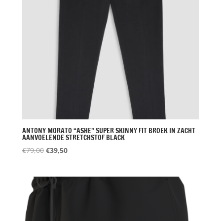
ANTONY MORATO “ASHE” SUPER SKINNY FIT BROEK IN ZACHT
AANVOELENDE STRETCHSTOF BLACK
Oorspronkelijke
Huidige
€
79,00
€
39,50
prijs
prijs
was:
is:
€79,00.
€39,50.