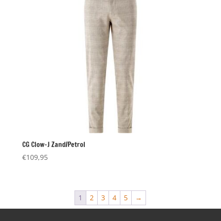
CG Clow-J Zand/Petrol
€
109,95
1
2
3
4
5
→