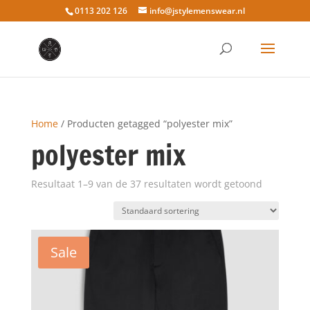
0113 202 126
info@jstylemenswear.nl
Home
/ Producten getagged “polyester mix”
polyester mix
Resultaat 1–9 van de 37 resultaten wordt getoond
Sale