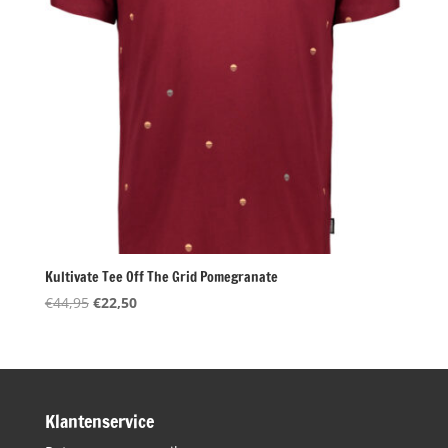
Kultivate Tee Off The Grid Pomegranate
Oorspronkelijke
Huidige
€
44,95
€
22,50
prijs
prijs
was:
is:
€44,95.
€22,50.
Klantenservice