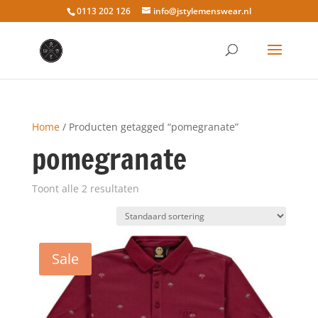
0113 202 126
info@jstylemenswear.nl
Home
/ Producten getagged “pomegranate”
pomegranate
Toont alle 2 resultaten
Sale