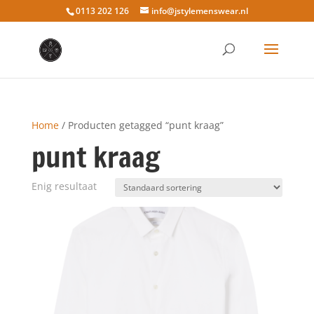
0113 202 126
info@jstylemenswear.nl
Home
/ Producten getagged “punt kraag”
punt kraag
Enig resultaat