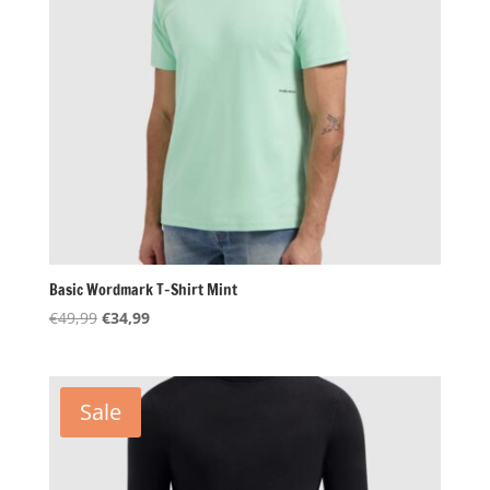
Basic Wordmark T-Shirt Mint
Oorspronkelijke
Huidige
€
49,99
€
34,99
prijs
prijs
was:
is:
€49,99.
€34,99.
Sale