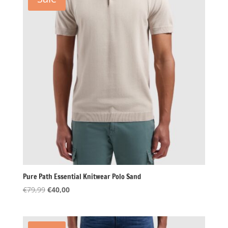
Pure Path Essential Knitwear Polo Sand
Oorspronkelijke
Huidige
€
79,99
€
40,00
prijs
prijs
was:
is:
€79,99.
€40,00.