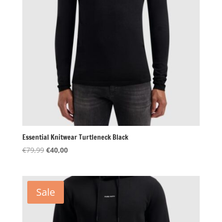
Essential Knitwear Turtleneck Black
Oorspronkelijke
Huidige
€
79,99
€
40,00
prijs
prijs
was:
is:
€79,99.
€40,00.
Sale