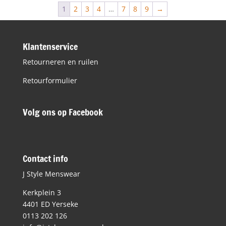
€109,99.
€54,98.
1
2
3
4
…
7
8
9
→
Klantenservice
Retourneren en ruilen
Retourformulier
Volg ons op Facebook
Contact info
J Style Menswear
Kerkplein 3
4401 ED Yerseke
0113 202 126