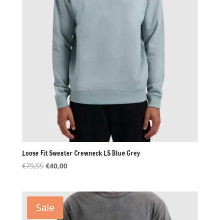
Loose Fit Sweater Crewneck LS Blue Grey
Oorspronkelijke
Huidige
€
79,99
€
40,00
prijs
prijs
was:
is:
€79,99.
€40,00.
Sale