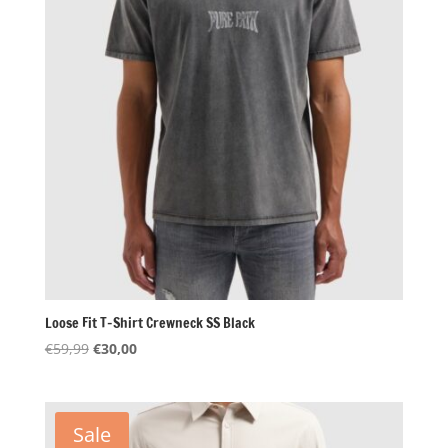
Loose Fit T-Shirt Crewneck SS Black
Oorspronkelijke
Huidige
€
59,99
€
30,00
prijs
prijs
was:
is:
€59,99.
€30,00.
Sale