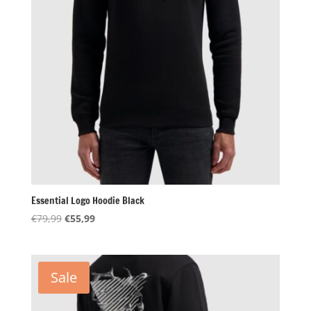
Essential Logo Hoodie Black
Oorspronkelijke
Huidige
€
79,99
€
55,99
prijs
prijs
was:
is:
€79,99.
€55,99.
Sale