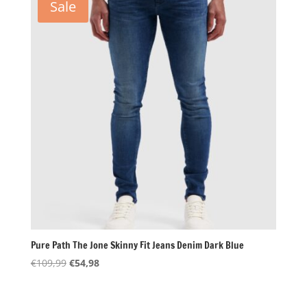
Sale
Pure Path The Jone Skinny Fit Jeans Denim Dark Blue
Oorspronkelijke
Huidige
€
109,99
€
54,98
prijs
prijs
was:
is: