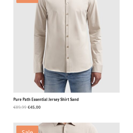
Pure Path Essential Jersey Shirt Sand
Oorspronkelijke
Huidige
€
89,99
€
45,00
prijs
prijs
was:
is:
€89,99.
€45,00.
Sale