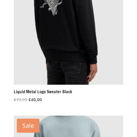
Liquid Metal Logo Sweater Black
Oorspronkelijke
Huidige
€
79,99
€
40,00
prijs
prijs
was:
is:
€79,99.
€40,00.
Sale