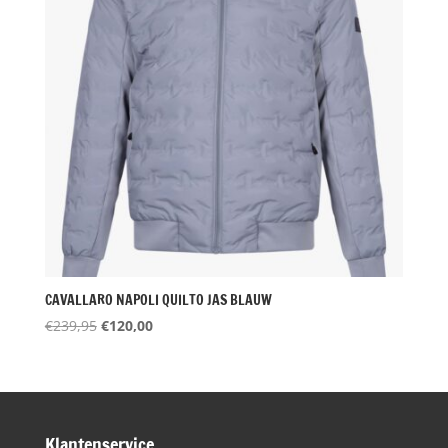
CAVALLARO NAPOLI QUILTO JAS BLAUW
Oorspronkelijke
Huidige
€
239,95
€
120,00
prijs
prijs
was:
is:
€239,95.
€120,00.
Klantenservice