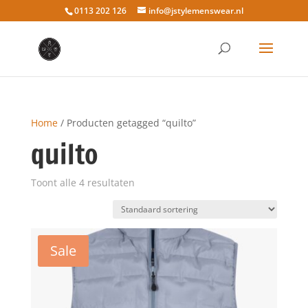
0113 202 126
info@jstylemenswear.nl
Home
/ Producten getagged “quilto”
quilto
Toont alle 4 resultaten
Sale