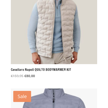
Cavallaro Napoli QUILTO BODYWARMER KIT
Oorspronkelijke
Huidige
€
159,95
€
80,00
prijs
prijs
was:
is:
€159,95.
€80,00.
Sale