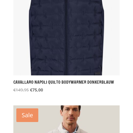
CAVALLARO NAPOLI QUILTO BODYWARMER DONKERBLAUW
Oorspronkelijke
Huidige
€
149,95
€
75,00
prijs
prijs
was:
is:
€149,95.
€75,00.
Sale