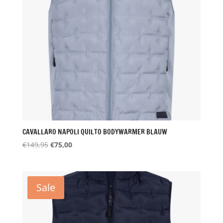
CAVALLARO NAPOLI QUILTO BODYWARMER BLAUW
Oorspronkelijke
Huidige
€
149,95
€
75,00
prijs
prijs
was:
is:
€149,95.
€75,00.
Sale