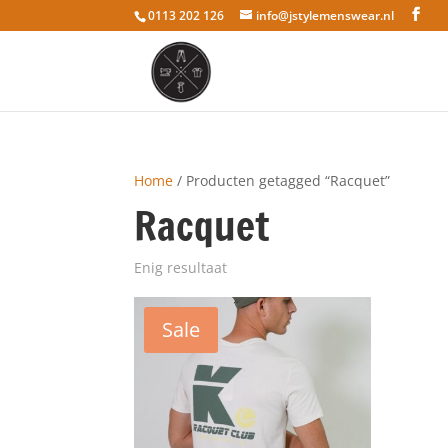
0113 202 126
info@jstylemenswear.nl
Home
/ Producten getagged “Racquet”
Racquet
Enig resultaat
Sale