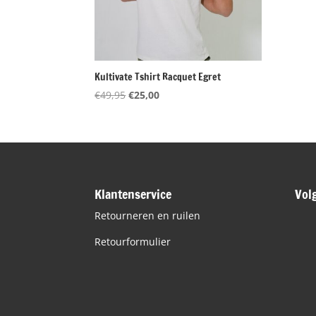
Kultivate Tshirt Racquet Egret
Oorspronkelijke
Huidige
€
49,95
€
25,00
prijs
prijs
was:
is:
€49,95.
€25,00.
Klantenservice
Vol
Retourneren en ruilen
Retourformulier