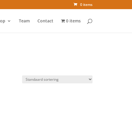
0 items
op
Team
Contact
0 items