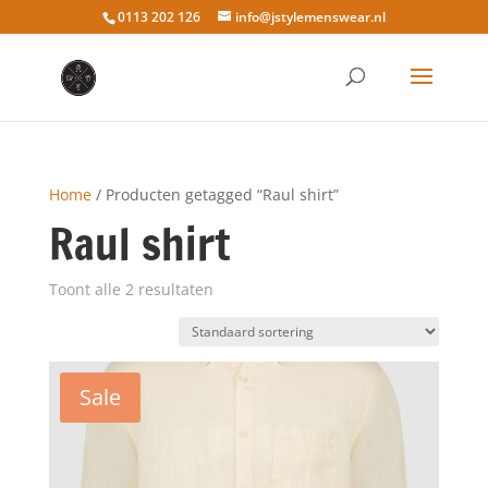
0113 202 126
info@jstylemenswear.nl
Home
/ Producten getagged “Raul shirt”
Raul shirt
Toont alle 2 resultaten
Sale