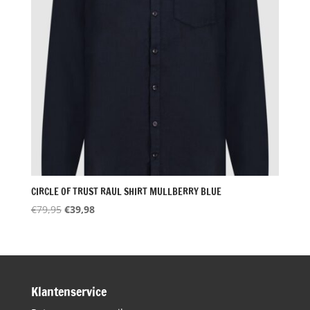
CIRCLE OF TRUST RAUL SHIRT MULLBERRY BLUE
Oorspronkelijke
Huidige
€
79,95
€
39,98
prijs
prijs
was:
is:
€79,95.
€39,98.
Klantenservice