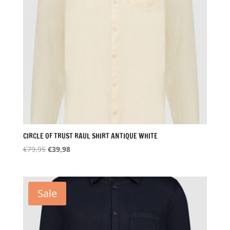
CIRCLE OF TRUST RAUL SHIRT ANTIQUE WHITE
Oorspronkelijke
Huidige
€
79,95
€
39,98
prijs
prijs
was:
is:
€79,95.
€39,98.
Sale