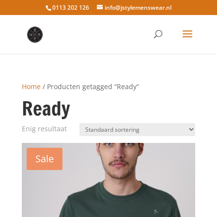
0113 202 126
info@jstylemenswear.nl
Home
/ Producten getagged “Ready”
Ready
Enig resultaat
Sale