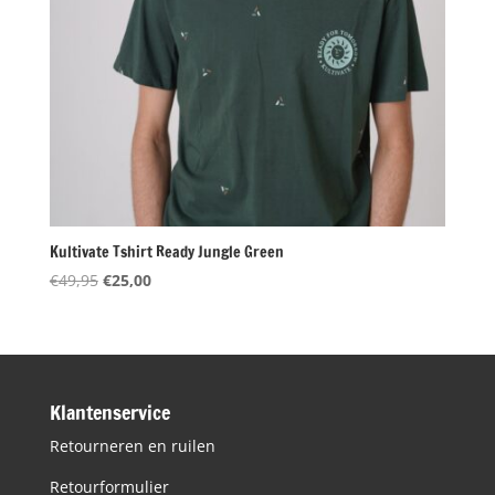
Kultivate Tshirt Ready Jungle Green
Oorspronkelijke
Huidige
€
49,95
€
25,00
prijs
prijs
was:
is:
€49,95.
€25,00.
Klantenservice
Retourneren en ruilen
Retourformulier