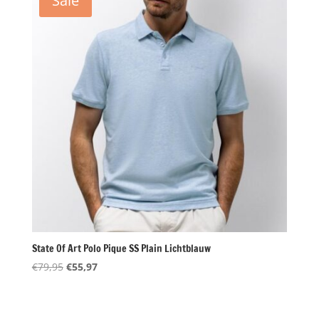
Sale
State Of Art Polo Pique SS Plain Lichtblauw
Oorspronkelijke
Huidige
€
79,95
€
55,97
prijs
prijs
was:
is:
€79,95.
€55,97.