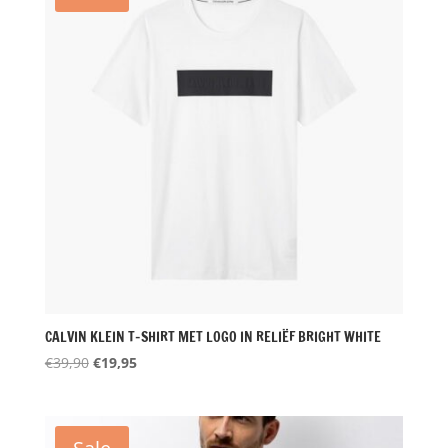
CALVIN KLEIN T-SHIRT MET LOGO IN RELIËF BRIGHT WHITE
Oorspronkelijke
Huidige
€
39,90
€
19,95
prijs
prijs
was:
is:
€39,90.
€19,95.