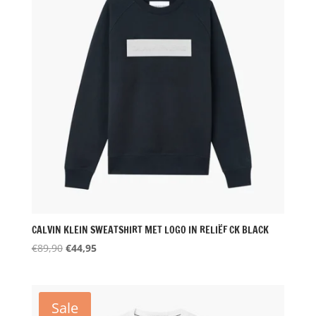
CALVIN KLEIN SWEATSHIRT MET LOGO IN RELIËF CK BLACK
Oorspronkelijke
Huidige
€
89,90
€
44,95
prijs
prijs
was:
is:
€89,90.
€44,95.
Sale