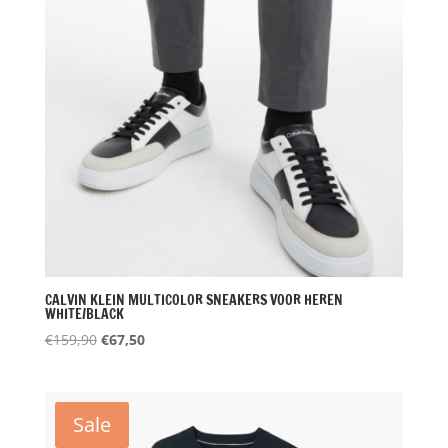
CALVIN KLEIN MULTICOLOR SNEAKERS VOOR HEREN
WHITE/BLACK
Oorspronkelijke
Huidige
€
159,90
€
67,50
prijs
prijs
was:
is:
€159,90.
€67,50.
Sale