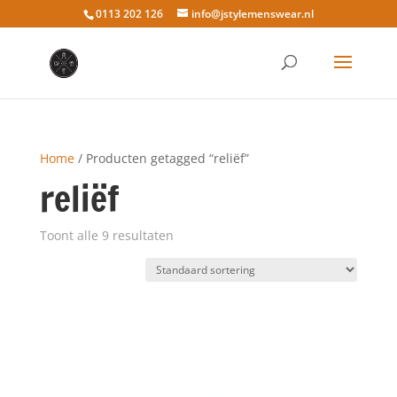
0113 202 126
info@jstylemenswear.nl
Home
/ Producten getagged “reliëf”
reliëf
Toont alle 9 resultaten