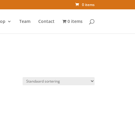
0 items
op
Team
Contact
0 items