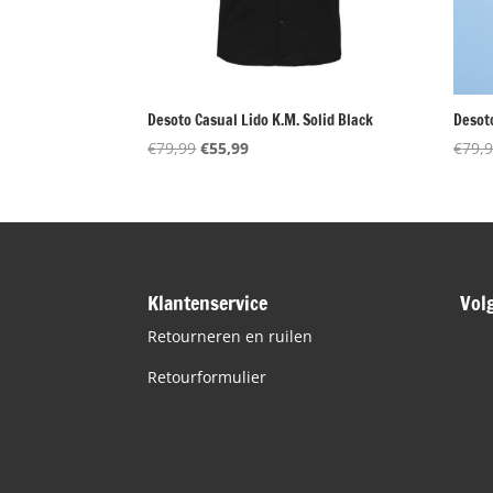
Desoto Casual Lido K.M. Solid Black
Desoto
Oorspronkelijke
Huidige
€
79,99
€
55,99
€
79,
prijs
prijs
was:
is:
€79,99.
€55,99.
Klantenservice
Vol
Retourneren en ruilen
Retourformulier