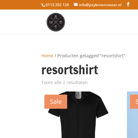
0113 202 126
info@jstylemenswear.nl
Home
/ Producten getagged “resortshirt”
resortshirt
Toont alle 2 resultaten
Sale