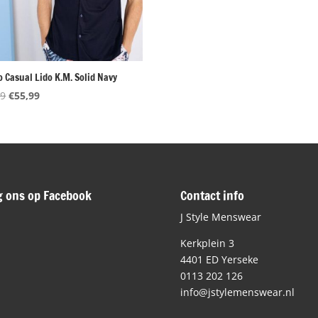
 Casual Lido K.M. Solid Navy
Oorspronkelijke
Huidige
99
€
55,99
prijs
prijs
was:
is:
€79,99.
€55,99.
g ons op Facebook
Contact info
J Style Menswear
Kerkplein 3
4401 ED Yerseke
0113 202 126
info@jstylemenswear.nl