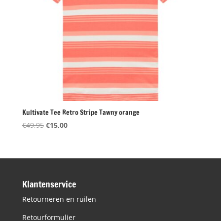
Kultivate Tee Retro Stripe Tawny orange
Oorspronkelijke
Huidige
€
49,95
€
15,00
prijs
prijs
was:
is:
€49,95.
€15,00.
Klantenservice
Retourneren en ruilen
Retourformulier