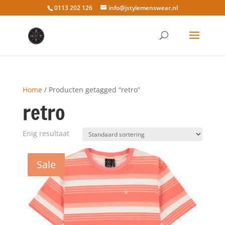
0113 202 126
info@jstylemenswear.nl
Home
/ Producten getagged “retro”
retro
Enig resultaat
Sale