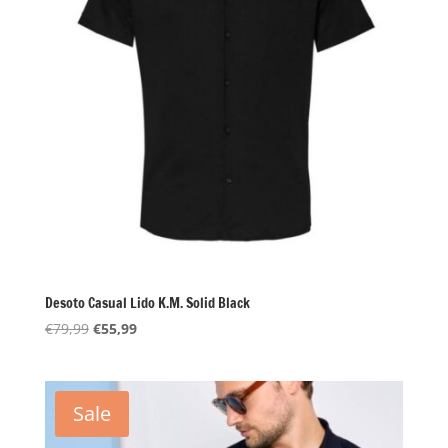
Desoto Casual Lido K.M. Solid Black
Oorspronkelijke
Huidige
€
79,99
€
55,99
prijs
prijs
was:
is:
€79,99.
€55,99.
Sale