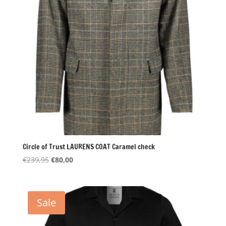
Circle of Trust LAURENS COAT Caramel check
Oorspronkelijke
Huidige
€
239,95
€
80,00
prijs
prijs
was:
is:
€239,95.
€80,00.
Sale