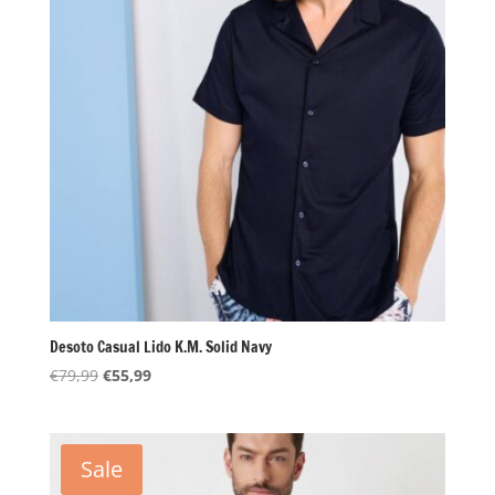
Desoto Casual Lido K.M. Solid Navy
Oorspronkelijke
Huidige
€
79,99
€
55,99
prijs
prijs
was:
is:
€79,99.
€55,99.
Sale