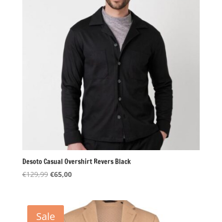
Desoto Casual Overshirt Revers Black
Oorspronkelijke
Huidige
€
129,99
€
65,00
prijs
prijs
was:
is:
€129,99.
€65,00.
Sale