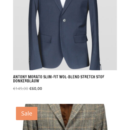
ANTONY MORATO SLIM-FIT WOL-BLEND STRETCH STOF
DONKERBLAUW
Oorspronkelijke
Huidige
€
149,00
€
60,00
prijs
prijs
was:
is:
€149,00.
€60,00.
Sale