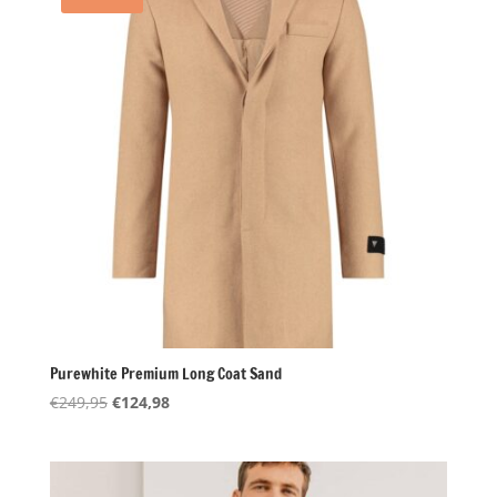
Purewhite Premium Long Coat Sand
Oorspronkelijke
Huidige
€
249,95
€
124,98
prijs
prijs
was:
is:
€249,95.
€124,98.