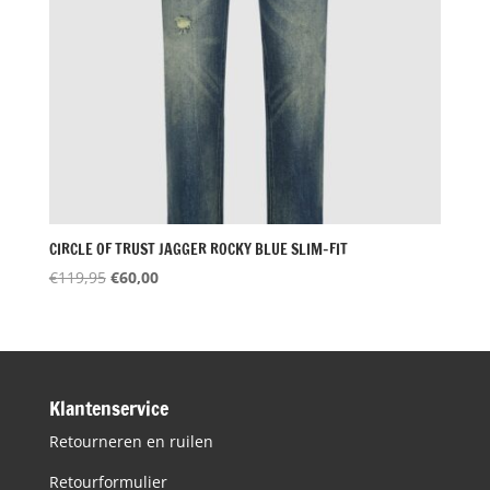
CIRCLE OF TRUST JAGGER ROCKY BLUE SLIM-FIT
Oorspronkelijke
Huidige
€
119,95
€
60,00
prijs
prijs
was:
is:
€119,95.
€60,00.
Klantenservice
Retourneren en ruilen
Retourformulier