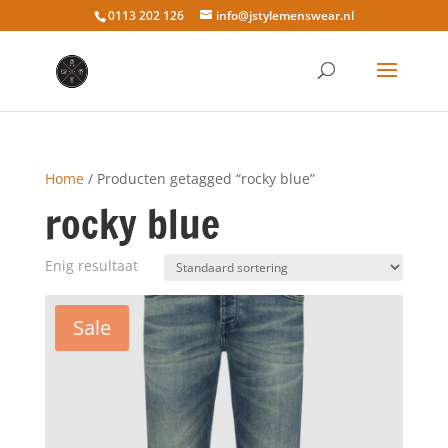
0113 202 126
info@jstylemenswear.nl
Home
/ Producten getagged “rocky blue”
rocky blue
Enig resultaat
Sale