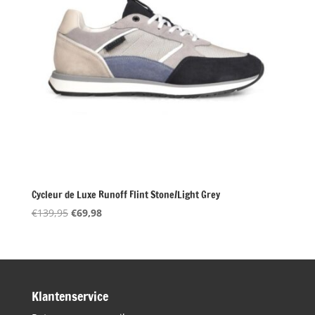
Cycleur de Luxe Runoff Flint Stone/Light Grey
Oorspronkelijke
Huidige
€
139,95
€
69,98
prijs
prijs
was:
is:
€139,95.
€69,98.
Klantenservice