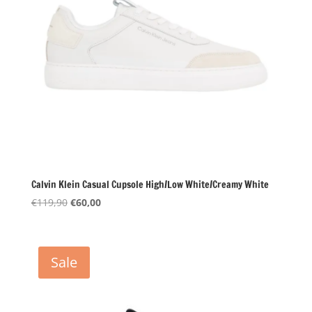
Calvin Klein Casual Cupsole High/Low White/Creamy White
Oorspronkelijke
Huidige
€
119,90
€
60,00
prijs
prijs
was:
is:
€119,90.
€60,00.
Sale