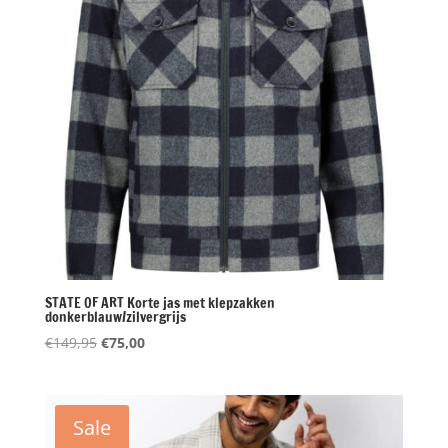
STATE OF ART Korte jas met klepzakken
donkerblauw/zilvergrijs
Oorspronkelijke
Huidige
€
149,95
€
75,00
prijs
prijs
was:
is:
€149,95.
€75,00.
Sale