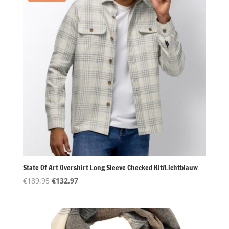
State Of Art Overshirt Long Sleeve Checked Kit/Lichtblauw
Oorspronkelijke
Huidige
€
189,95
€
132,97
prijs
prijs
was:
is:
€189,95.
€132,97.