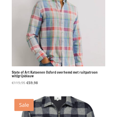
State of Art Katoenen Oxford overhemd met ruitpatroon
wit/grijsblauw
Oorspronkelijke
Huidige
€
119,95
€
59,98
prijs
prijs
was:
is:
€119,95.
€59,98.
Sale