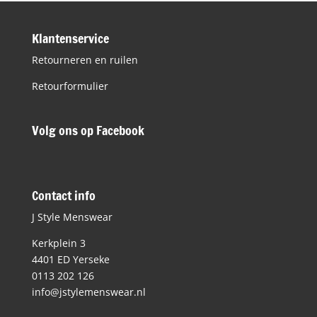
€99,99.
€50,00.
Klantenservice
Retourneren en ruilen
Retourformulier
Volg ons op Facebook
Contact info
J Style Menswear
Kerkplein 3
4401 ED Yerseke
0113 202 126
info@jstylemenswear.nl