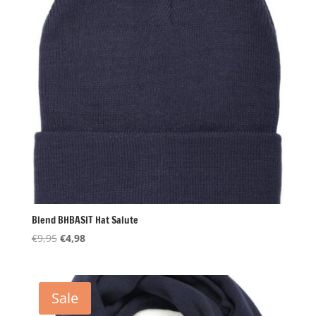
Blend BHBASIT Hat Salute
Oorspronkelijke
Huidige
€
9,95
€
4,98
prijs
prijs
was:
is:
€9,95.
€4,98.
Sale