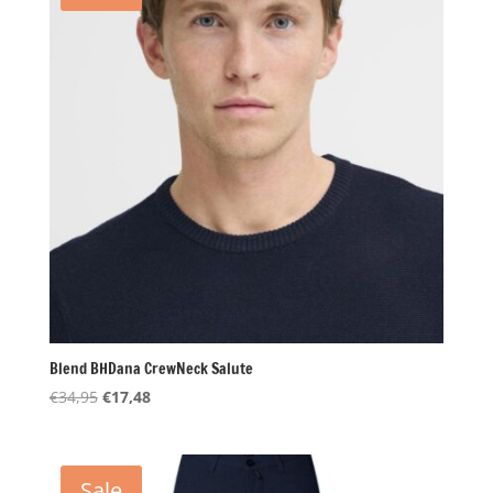
Blend BHDana CrewNeck Salute
Oorspronkelijke
Huidige
€
34,95
€
17,48
prijs
prijs
was:
is:
€34,95.
€17,48.
Sale