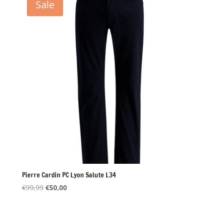
Sale
Pierre Cardin PC Lyon Salute L34
Oorspronkelijke
Huidige
€
99,99
€
50,00
prijs
prijs
was:
is: