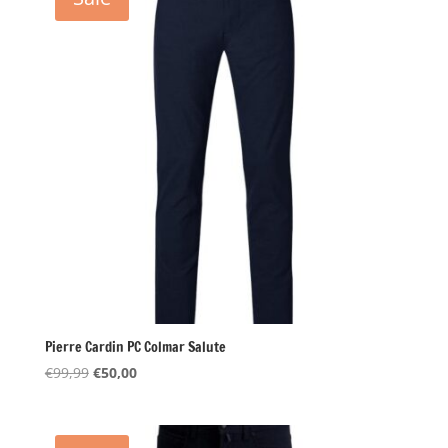
Pierre Cardin PC Colmar Salute
Oorspronkelijke
Huidige
€
99,99
€
50,00
prijs
prijs
was:
is:
€99,99.
€50,00.