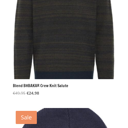
Blend BHBAKAR Crew Knit Salute
Oorspronkelijke
Huidige
€
49,95
€
24,98
prijs
prijs
was:
is:
€49,95.
€24,98.
Sale