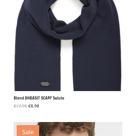
Blend BHBASIT SCARF Salute
Oorspronkelijke
Huidige
€
17,95
€
8,98
prijs
prijs
was:
is:
€17,95.
€8,98.
Sale