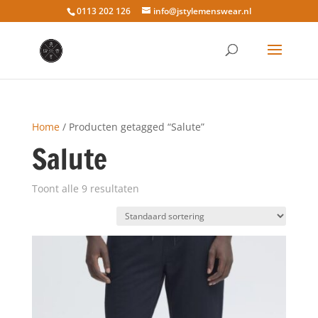
0113 202 126
info@jstylemenswear.nl
Home
/ Producten getagged “Salute”
Salute
Toont alle 9 resultaten