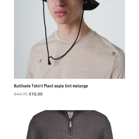
Kultivate Tshirt Plant sepia tint melange
Oorspronkelijke
Huidige
€
44,95
€
10,00
prijs
prijs
was:
is:
€44,95.
€10,00.