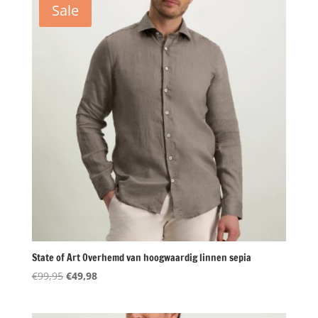
Sale
State of Art Overhemd van hoogwaardig linnen sepia
Oorspronkelijke
Huidige
€
99,95
€
49,98
prijs
prijs
was:
is: