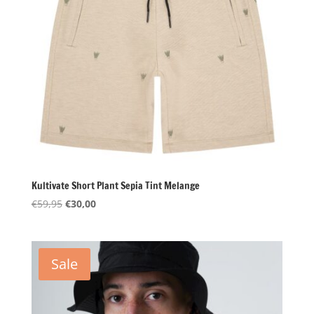
Kultivate Short Plant Sepia Tint Melange
Oorspronkelijke
Huidige
€
59,95
€
30,00
prijs
prijs
was:
is:
€59,95.
€30,00.
Sale