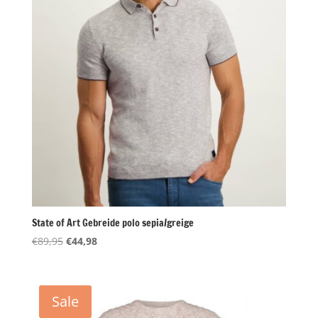
State of Art Gebreide polo sepia/greige
Oorspronkelijke
Huidige
€
89,95
€
44,98
prijs
prijs
was:
is:
€89,95.
€44,98.
Sale