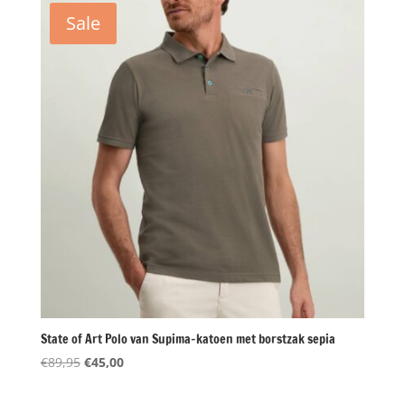
€99,95.
€49,98.
Sale
State of Art Polo van Supima-katoen met borstzak sepia
Oorspronkelijke
Huidige
€
89,95
€
45,00
prijs
prijs
was:
is: