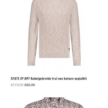
STATE OF ART Kabelgebreide trui van katoen sepia/kit
Oorspronkelijke
Huidige
€
119,95
€
60,00
prijs
prijs
was:
is:
€119,95.
€60,00.