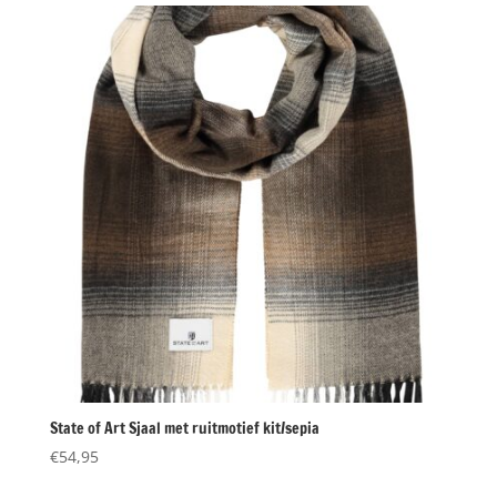
€89,95.
€45,00.
State of Art Sjaal met ruitmotief kit/sepia
€
54,95