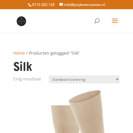
0113 202 126
info@jstylemenswear.nl
Home
/ Producten getagged “Silk”
Silk
Enig resultaat