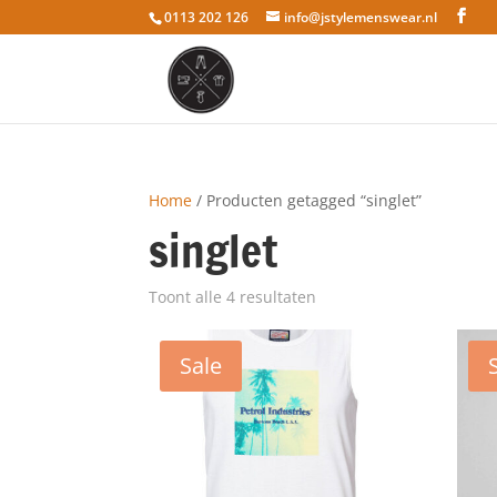
0113 202 126
info@jstylemenswear.nl
Home
/ Producten getagged “singlet”
singlet
Toont alle 4 resultaten
Sale