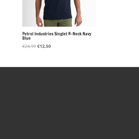
Petrol Industries Singlet R-Neck Navy
Blue
Oorspronkelijke
Huidige
€
24,99
€
12,50
prijs
prijs
was:
is:
€24,99.
€12,50.