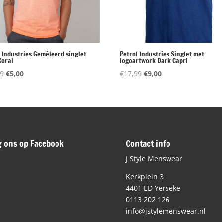
l Industries Gemêleerd singlet
Petrol Industries Singlet met
Coral
logoartwork Dark Capri
Oorspronkelijke
Huidige
Oorspronkelijke
Huidige
99
€
5,00
€
17,99
€
9,00
prijs
prijs
prijs
prijs
was:
is:
was:
is:
€19,99.
€5,00.
€17,99.
€9,00.
g ons op Facebook
Contact info
J Style Menswear
Kerkplein 3
4401 ED Yerseke
0113 202 126
info@jstylemenswear.nl