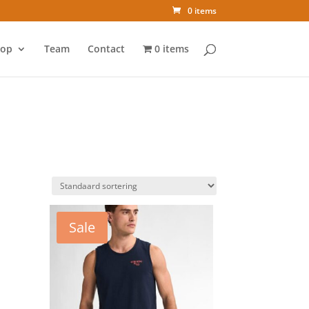
0 items
op
Team
Contact
0 items
Sale