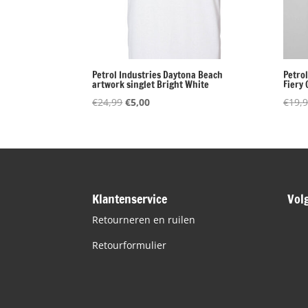
Petrol Industries Daytona Beach
Petro
artwork singlet Bright White
Fiery 
Oorspronkelijke
Huidige
€
24,99
€
5,00
€
19,
prijs
prijs
was:
is:
€24,99.
€5,00.
Klantenservice
Vol
Retourneren en ruilen
Retourformulier