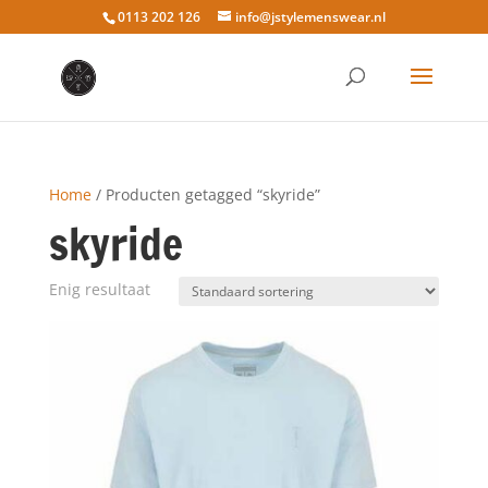
0113 202 126
info@jstylemenswear.nl
Home
/ Producten getagged “skyride”
skyride
Enig resultaat