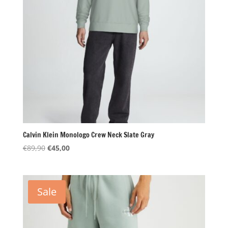
Calvin Klein Monologo Crew Neck Slate Gray
Oorspronkelijke
Huidige
€
89,90
€
45,00
prijs
prijs
was:
is:
€89,90.
€45,00.
Sale