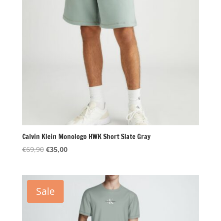
Calvin Klein Monologo HWK Short Slate Gray
Oorspronkelijke
Huidige
€
69,90
€
35,00
prijs
prijs
was:
is:
€69,90.
€35,00.
Sale