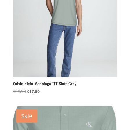
Calvin Klein Monologo TEE Slate Gray
Oorspronkelijke
Huidige
€
39,90
€
17,50
prijs
prijs
was:
is:
€39,90.
€17,50.
Sale