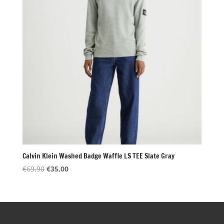
Calvin Klein Washed Badge Waffle LS TEE Slate Gray
Oorspronkelijke
Huidige
€
69,90
€
35,00
prijs
prijs
was:
is:
€69,90.
€35,00.