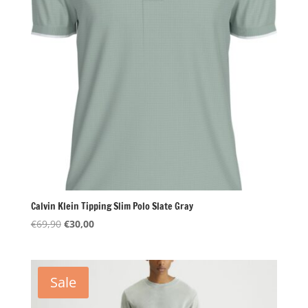
Calvin Klein Tipping Slim Polo Slate Gray
Oorspronkelijke
Huidige
€
69,90
€
30,00
prijs
prijs
was:
is:
€69,90.
€30,00.
Sale