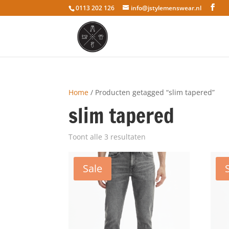
0113 202 126
info@jstylemenswear.nl
Home
/ Producten getagged “slim tapered”
slim tapered
Toont alle 3 resultaten
Sale