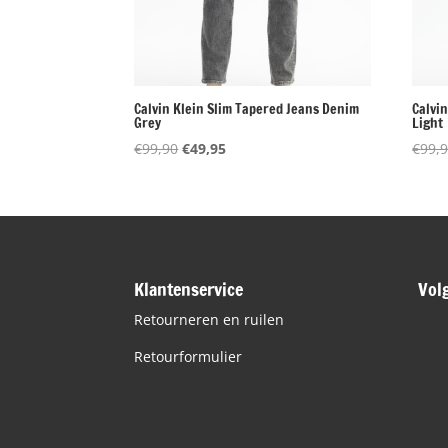
Calvin Klein Slim Tapered Jeans Denim
Calvi
Grey
Light
Oorspronkelijke
Huidige
€
99,90
€
49,95
€
99,
prijs
prijs
was:
is:
€99,90.
€49,95.
Klantenservice
Vol
Retourneren en ruilen
Retourformulier