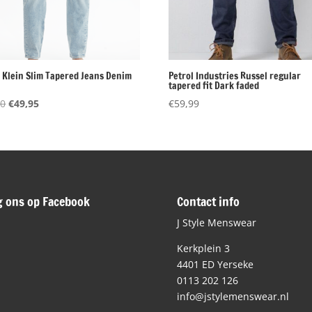
n Klein Slim Tapered Jeans Denim
Petrol Industries Russel regular
tapered fit Dark faded
Oorspronkelijke
Huidige
90
€
49,95
€
59,99
prijs
prijs
was:
is:
€99,90.
€49,95.
g ons op Facebook
Contact info
J Style Menswear
Kerkplein 3
4401 ED Yerseke
0113 202 126
info@jstylemenswear.nl