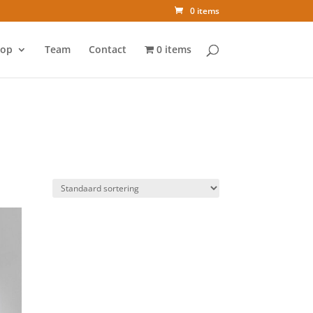
0 items
op
Team
Contact
0 items