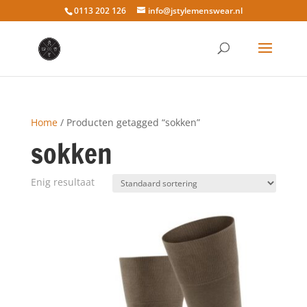
0113 202 126
info@jstylemenswear.nl
Home
/ Producten getagged “sokken”
sokken
Enig resultaat