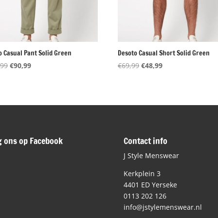
o Casual Pant Solid Green
Desoto Casual Short Solid Green
Oorspronkelijke
Huidige
Oorspronkelijke
Huidige
,99
€
90,99
€
69,99
€
48,99
prijs
prijs
prijs
prijs
was:
is:
was:
is:
€129,99.
€90,99.
€69,99.
€48,99.
g ons op Facebook
Contact info
J Style Menswear
Kerkplein 3
4401 ED Yerseke
0113 202 126
info@jstylemenswear.nl