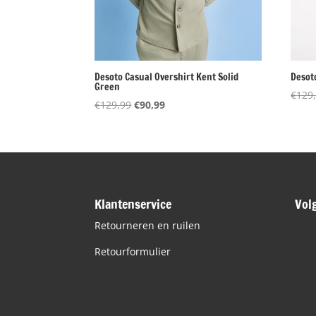
Desoto Casual Overshirt Kent Solid
Desot
Green
€
129
Oorspronkelijke
Huidige
€
129,99
€
90,99
prijs
prijs
was:
is:
€129,99.
€90,99.
Klantenservice
Vol
Retourneren en ruilen
Retourformulier