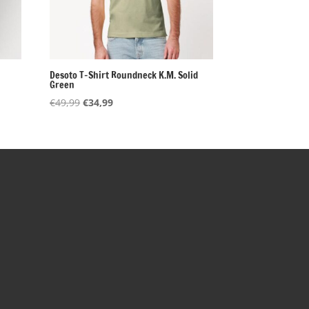
Desoto T-Shirt Roundneck K.M. Solid
Green
Oorspronkelijke
Huidige
€
49,99
€
34,99
prijs
prijs
was:
is:
€49,99.
€34,99.