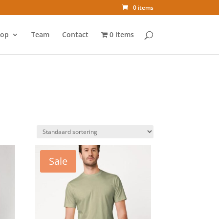
0 items
op
Team
Contact
0 items
Sale