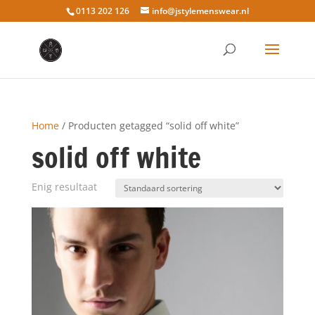
0113 202 126
info@jstylemenswear.nl
Home
/ Producten getagged “solid off white”
solid off white
Enig resultaat