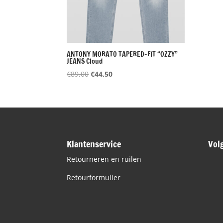
ANTONY MORATO TAPERED-FIT “OZZY”
JEANS Cloud
Oorspronkelijke
Huidige
€
89,00
€
44,50
prijs
prijs
was:
is:
€89,00.
€44,50.
Klantenservice
Vol
Retourneren en ruilen
Retourformulier