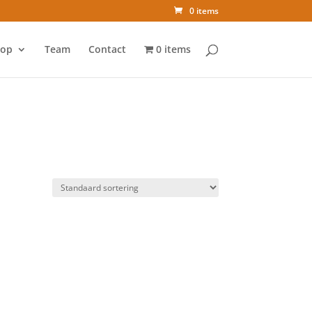
0 items
op
Team
Contact
0 items