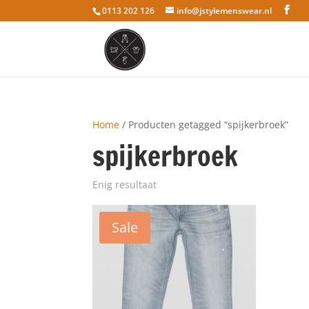
0113 202 126
info@jstylemenswear.nl
Home
/ Producten getagged “spijkerbroek”
spijkerbroek
Enig resultaat
Sale