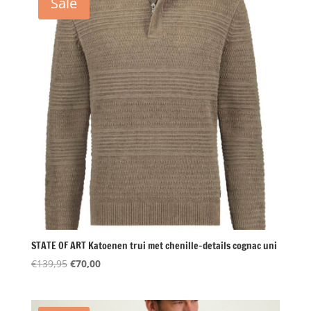
Sale
STATE OF ART Katoenen trui met chenille-details cognac uni
Oorspronkelijke
Huidige
€
139,95
€
70,00
prijs
prijs
was:
is:
€139,95.
€70,00.