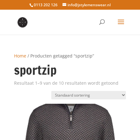
0113 202 126
info@jstylemenswear.nl
Home
/ Producten getagged “sportzip”
sportzip
Resultaat 1–9 van de 10 resultaten wordt getoond