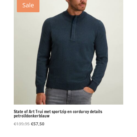
Sale
State of Art Trui met sportzip en corduroy details
petrol/donkerblauw
Oorspronkelijke
Huidige
€
139,95
€
57,50
prijs
prijs