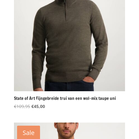
State of Art Fijngebreide trui van een wol-mix taupe uni
Oorspronkelijke
Huidige
€
109,95
€
45,00
prijs
prijs
was:
is:
€109,95.
€45,00.
Sale