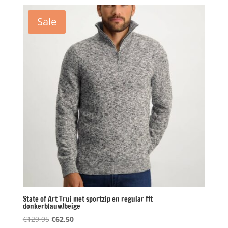
was:
is:
€139,95.
€57,50.
Sale
State of Art Trui met sportzip en regular fit
donkerblauw/beige
Oorspronkelijke
Huidige
€
129,95
€
62,50