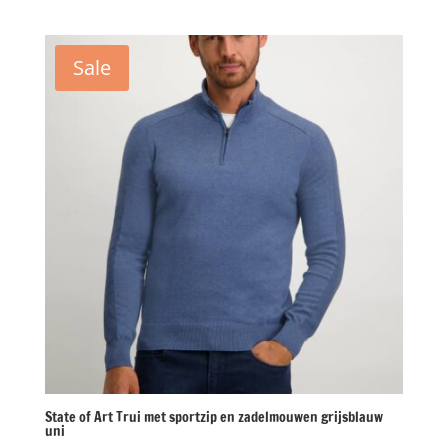
prijs
prijs
was:
is:
€129,95.
€62,50.
Sale
State of Art Trui met sportzip en zadelmouwen grijsblauw
uni