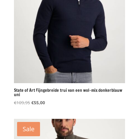
State of Art Fijngebreide trui van een wol-mix donkerblauw
uni
Oorspronkelijke
Huidige
€
109,95
€
55,00
prijs
prijs
was:
is:
€109,95.
€55,00.
Sale