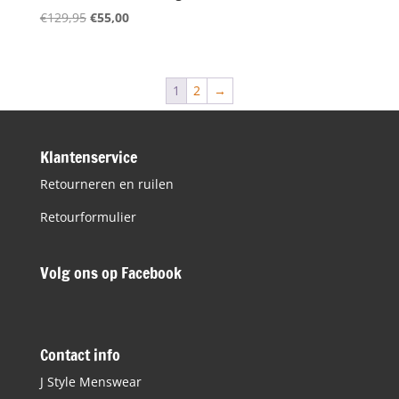
Oorspronkelijke
Huidige
€
129,95
€
55,00
prijs
prijs
was:
is:
€129,95.
€55,00.
1
2
→
Klantenservice
Retourneren en ruilen
Retourformulier
Volg ons op Facebook
Contact info
J Style Menswear