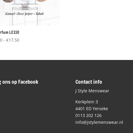
rfum LE110
Prijsklasse:
50
-
€
17,50
€12,50
tot
€17,50
g ons op Facebook
Contact info
J Style Menswear
Kerkplein 3
4401 ED Yerseke
0113 202 126
info@jstylemenswear.nl