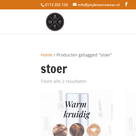
0113 202 126
info@jstylemenswear.nl
Home
/ Producten getagged “stoer”
stoer
Toont alle 2 resultaten