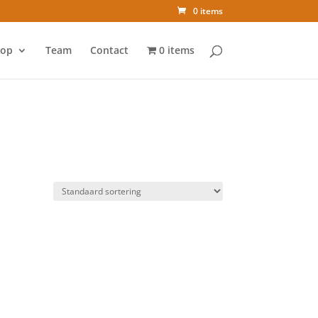
0 items
op
Team
Contact
0 items