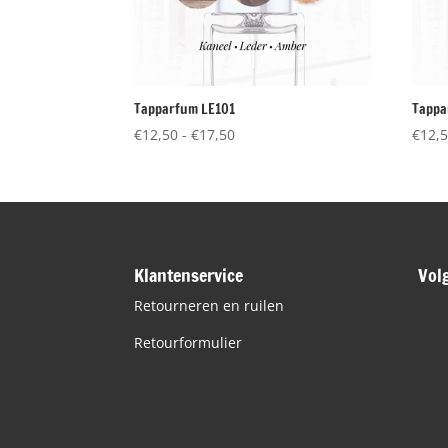
Tapparfum LE101
Tappa
Prijsklasse:
€
12,50
-
€
17,50
€
12,
€12,50
tot
€17,50
Klantenservice
Vol
Retourneren en ruilen
Retourformulier