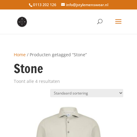
0113 202 126
info@jstylemenswear.nl
Home
/ Producten getagged “Stone”
Stone
Toont alle 4 resultaten