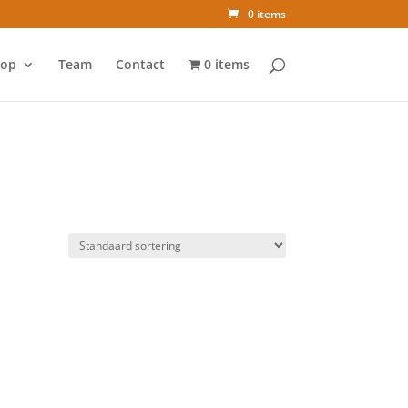
0 items
op
Team
Contact
0 items