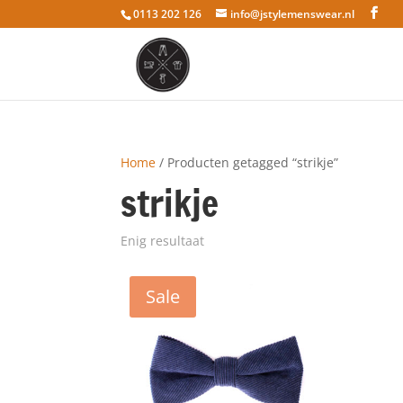
0113 202 126
info@jstylemenswear.nl
Home
/ Producten getagged “strikje”
strikje
Enig resultaat
Sale