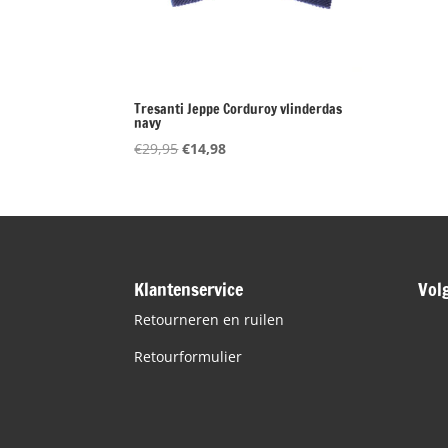
Tresanti Jeppe Corduroy vlinderdas
navy
Oorspronkelijke
Huidige
€
29,95
€
14,98
prijs
prijs
was:
is:
€29,95.
€14,98.
Klantenservice
Vol
Retourneren en ruilen
Retourformulier