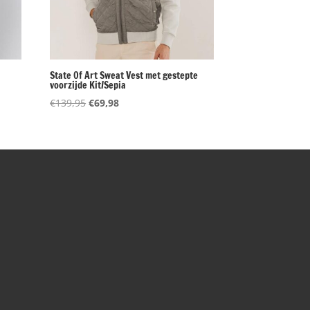
State Of Art Sweat Vest met gestepte
voorzijde Kit/Sepia
Oorspronkelijke
Huidige
€
139,95
€
69,98
prijs
prijs
was:
is:
€139,95.
€69,98.