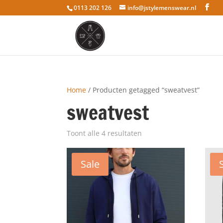
0113 202 126
info@jstylemenswear.nl
Home
/ Producten getagged “sweatvest”
sweatvest
Toont alle 4 resultaten
Sale