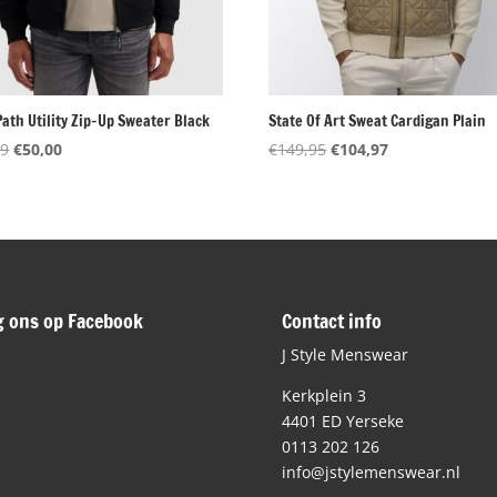
ath Utility Zip-Up Sweater Black
State Of Art Sweat Cardigan Plain
Oorspronkelijke
Huidige
Oorspronkelijke
Huidige
99
€
50,00
€
149,95
€
104,97
prijs
prijs
prijs
prijs
was:
is:
was:
is:
€99,99.
€50,00.
€149,95.
€104,97.
g ons op Facebook
Contact info
J Style Menswear
Kerkplein 3
4401 ED Yerseke
0113 202 126
info@jstylemenswear.nl