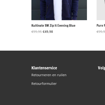
Kultivate SW Zip It Evening Blue
Pure P
Oorspronkelijke
Huidige
€
99,95
€
49,98
€
99,
prijs
prijs
was:
is:
€99,95.
€49,98.
Klantenservice
Vol
Retourneren en ruilen
Retourformulier