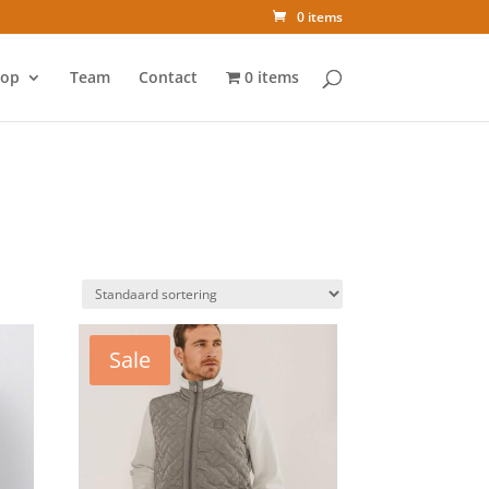
0 items
op
Team
Contact
0 items
Sale