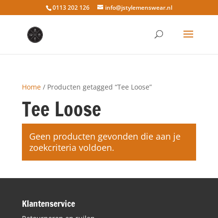
0113 202 126
info@jstylemenswear.nl
Home
/ Producten getagged “Tee Loose”
Tee Loose
Geen producten gevonden die aan je
zoekcriteria voldoen.
Klantenservice