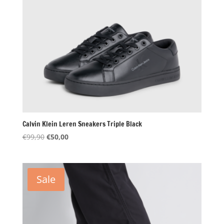
Calvin Klein Leren Sneakers Triple Black
Oorspronkelijke
Huidige
€
99,90
€
50,00
prijs
prijs
was:
is:
€99,90.
€50,00.
Sale