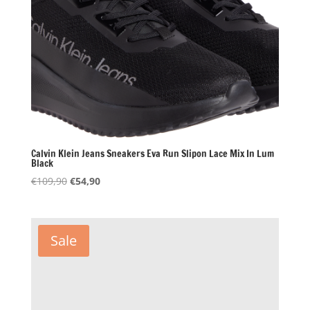
Calvin Klein Jeans Sneakers Eva Run Slipon Lace Mix In Lum
Black
Oorspronkelijke
Huidige
€
109,90
€
54,90
prijs
prijs
was:
is:
€109,90.
€54,90.
Sale