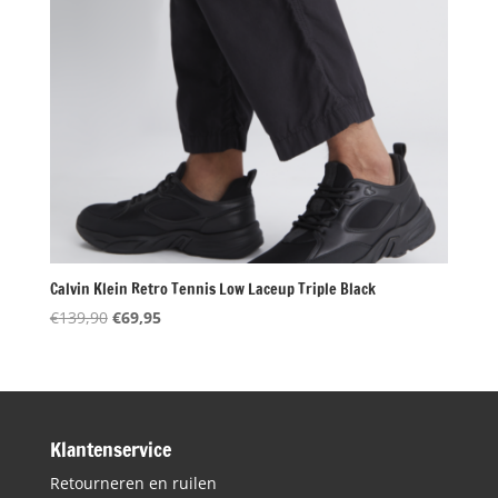
Calvin Klein Retro Tennis Low Laceup Triple Black
Oorspronkelijke
Huidige
€
139,90
€
69,95
prijs
prijs
was:
is:
€139,90.
€69,95.
Klantenservice
Retourneren en ruilen