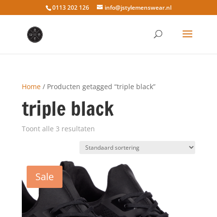
0113 202 126
info@jstylemenswear.nl
Home
/ Producten getagged “triple black”
triple black
Toont alle 3 resultaten
Sale