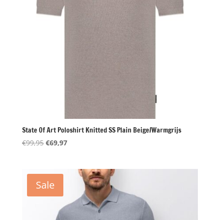
State Of Art Poloshirt Knitted SS Plain Beige/Warmgrijs
Oorspronkelijke
Huidige
€
99,95
€
69,97
prijs
prijs
was:
is:
€99,95.
€69,97.
Sale