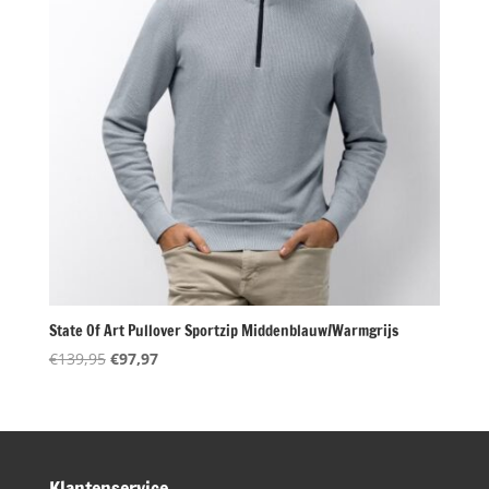
State Of Art Pullover Sportzip Middenblauw/Warmgrijs
Oorspronkelijke
Huidige
€
139,95
€
97,97
prijs
prijs
was:
is:
€139,95.
€97,97.
Klantenservice