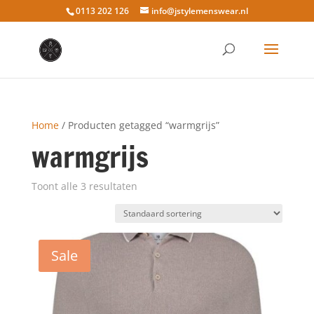
0113 202 126
info@jstylemenswear.nl
Home
/ Producten getagged “warmgrijs”
warmgrijs
Toont alle 3 resultaten
Sale