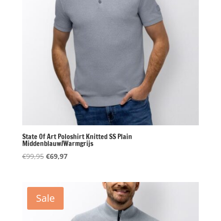
State Of Art Poloshirt Knitted SS Plain
Middenblauw/Warmgrijs
Oorspronkelijke
Huidige
€
99,95
€
69,97
prijs
prijs
was:
is:
€99,95.
€69,97.
Sale