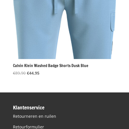
Calvin Klein Washed Badge Shorts Dusk Blue
Oorspronkelijke
Huidige
€
89,90
€
44,95
prijs
prijs
was:
is:
€89,90.
€44,95.
Klantenservice
Retourneren en ruilen
Retourformulier