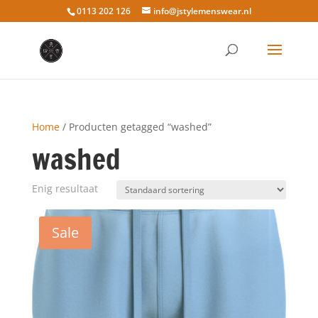
0113 202 126
info@jstylemenswear.nl
Home
/ Producten getagged “washed”
washed
Enig resultaat
Sale