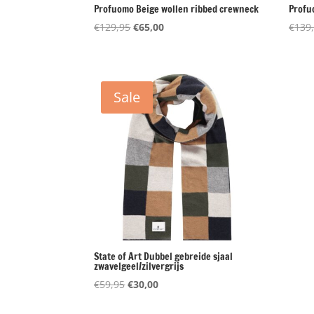
Profuomo Beige wollen ribbed crewneck
Profu
Oorspronkelijke
Huidige
€
129,95
€
65,00
€
139
prijs
prijs
was:
is:
€129,95.
€65,00.
Sale
State of Art Dubbel gebreide sjaal
zwavelgeel/zilvergrijs
Oorspronkelijke
Huidige
€
59,95
€
30,00
prijs
prijs