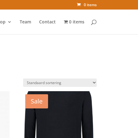
0 items
op
Team
Contact
0 items
Sale