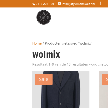
0113 202 126
info@jstylemenswear.nl
Home
/ Producten getagged “wolmix”
wolmix
Resultaat 1–9 van de 13 resultaten wordt geto
Sale