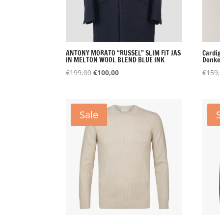
ANTONY MORATO “RUSSEL” SLIM FIT JAS
Cardi
IN MELTON WOOL BLEND BLUE INK
Donke
Oorspronkelijke
Huidige
€
199,00
€
100,00
€
159
prijs
prijs
was:
is:
€199,00.
€100,00.
Sale