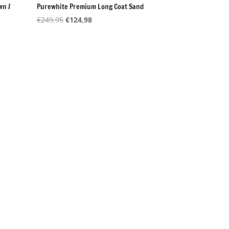
wn /
Purewhite Premium Long Coat Sand
Oorspronkelijke
Huidige
€
249,95
€
124,98
prijs
prijs
was:
is:
€249,95.
€124,98.