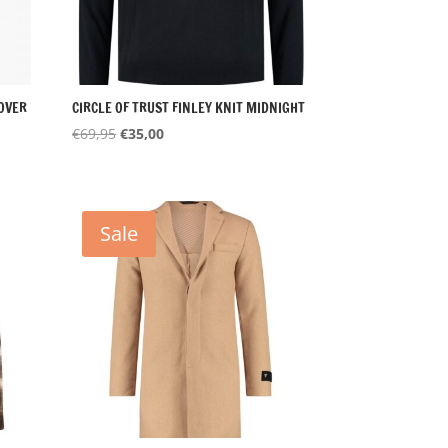
OVER
CIRCLE OF TRUST FINLEY KNIT MIDNIGHT
Oorspronkelijke
Huidige
€
69,95
€
35,00
prijs
prijs
was:
is:
€69,95.
€35,00.
Sale