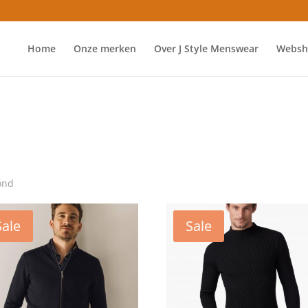
Home
Onze merken
Over J Style Menswear
Websh
ond
Sale
Sale