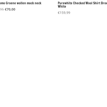
omo Groene wollen mock neck
Purewhite Checked Wool Shirt Bro
White
Oorspronkelijke
Huidige
,95
€
70,00
€
159,99
prijs
prijs
was:
is:
€139,95.
€70,00.