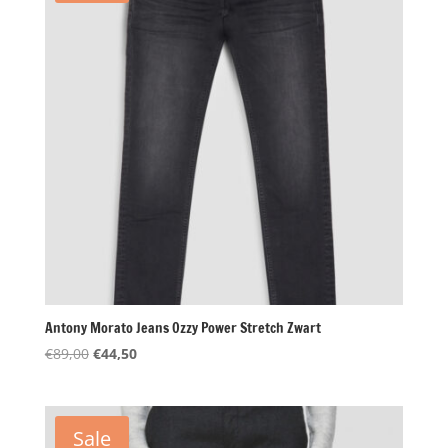
Antony Morato Jeans Ozzy Power Stretch Zwart
Oorspronkelijke
Huidige
€
89,00
€
44,50
prijs
prijs
was:
is:
€89,00.
€44,50.
Sale