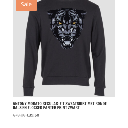
Sale
ANTONY MORATO REGULAR-FIT SWEATSHIRT MET RONDE
HALS EN FLOCKED PANTER PRINT ZWART
Oorspronkelijke
Huidige
€
79,00
€
39,50
prijs
prijs
was:
is: