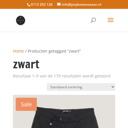
0113 202 126
info@jstylemenswear.nl
Home
/ Producten getagged “zwart”
zwart
Resultaat 1–9 van de 179 resultaten wordt getoond
Sale