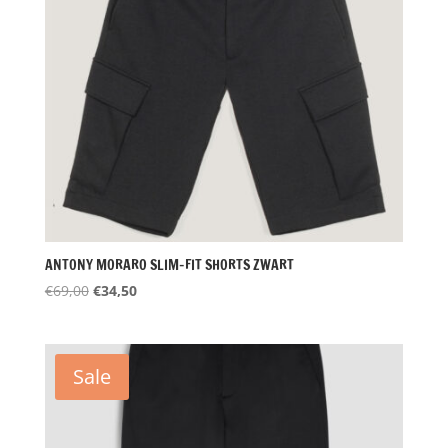
ANTONY MORARO SLIM-FIT SHORTS ZWART
Oorspronkelijke
Huidige
€
69,00
€
34,50
prijs
prijs
was:
is:
€69,00.
€34,50.
Sale