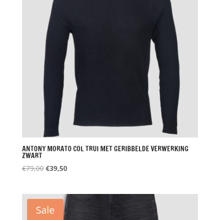
ANTONY MORATO COL TRUI MET GERIBBELDE VERWERKING
ZWART
Oorspronkelijke
Huidige
€
79,00
€
39,50
prijs
prijs
was:
is:
€79,00.
€39,50.
Sale