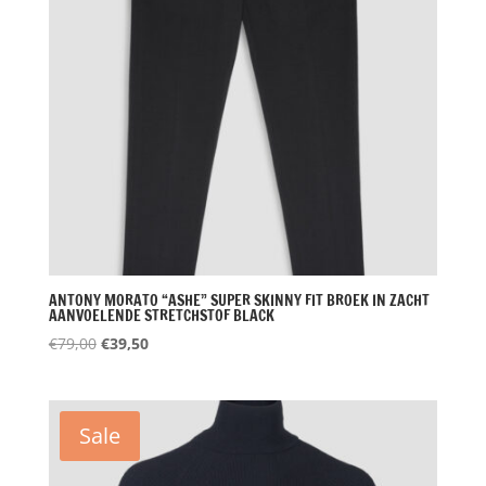
ANTONY MORATO “ASHE” SUPER SKINNY FIT BROEK IN ZACHT
AANVOELENDE STRETCHSTOF BLACK
Oorspronkelijke
Huidige
€
79,00
€
39,50
prijs
prijs
was:
is:
€79,00.
€39,50.
Sale