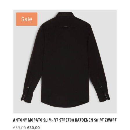
prijs
prijs
was:
is:
€89,00.
€44,50.
Sale
ANTONY MORATO SLIM-FIT STRETCH KATOENEN SHIRT ZWART
Oorspronkelijke
Huidige
€
59,00
€
30,00