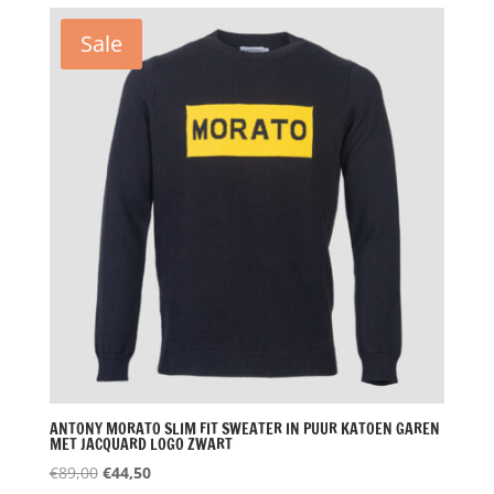
€79,00.
€39,50.
Sale
ANTONY MORATO SLIM FIT SWEATER IN PUUR KATOEN GAREN
MET JACQUARD LOGO ZWART
Oorspronkelijke
Huidige
€
89,00
€
44,50