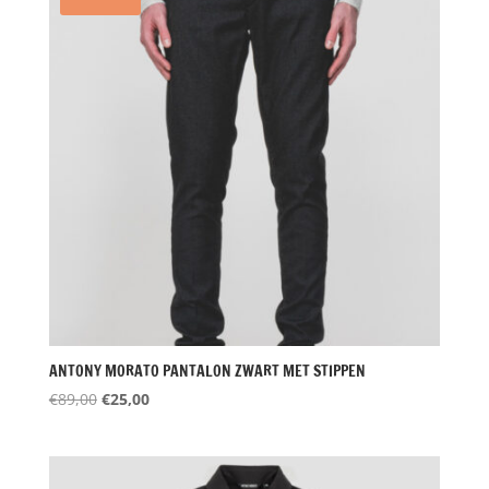
ANTONY MORATO PANTALON ZWART MET STIPPEN
Oorspronkelijke
Huidige
€
89,00
€
25,00
prijs
prijs
was:
is:
€89,00.
€25,00.