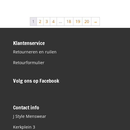
prijs
prijs
was:
is:
€59,00.
€30,00.
1
2
3
4
…
18
19
20
→
Klantenservice
Retourneren en ruilen
Retourformulier
Volg ons op Facebook
Contact info
J Style Menswear
Kerkplein 3