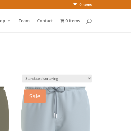
0 items
op
Team
Contact
0 items
Sale