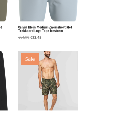
et
Calvin Klein Medium Zwemshort Met
Trekkoord Logo Tape Icestorm
Oorspronkelijke
Huidige
€
64,90
€
32,45
prijs
prijs
was:
is:
€64,90.
€32,45.
Sale