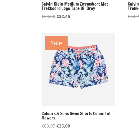
Calvin Klein Medium Zwemshort Met
Calvi
Trekkoord Logo Tape Oil Grey
Trekk
Oorspronkelijke
Huidige
€
64,90
€
32,45
€
64,
prijs
prijs
was:
is:
€64,90.
€32,45.
Sale
Colours & Sons Swim Shorts Colourful
flowers
Oorspronkelijke
Huidige
€
69,95
€
35,00
prijs
prijs