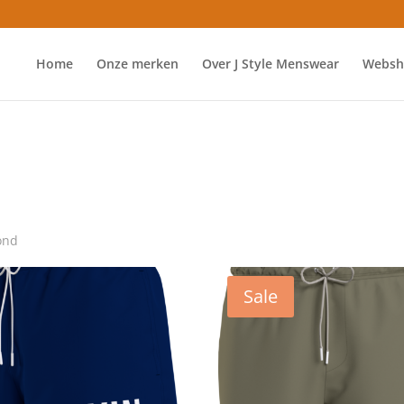
Home
Onze merken
Over J Style Menswear
Websh
ond
Sale