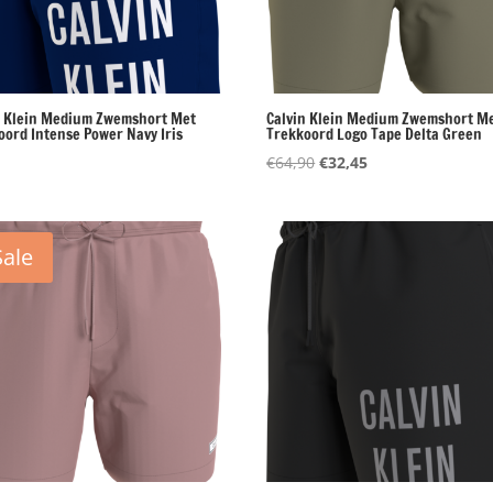
n Klein Medium Zwemshort Met
Calvin Klein Medium Zwemshort M
oord Intense Power Navy Iris
Trekkoord Logo Tape Delta Green
Oorspronkelijke
Huidige
€
64,90
€
32,45
prijs
prijs
was:
is:
€64,90.
€32,45.
Sale