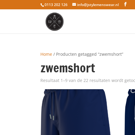
0113 202 126
info@jstylemenswear.nl
Home
/ Producten getagged “zwemshort”
zwemshort
Resultaat 1–9 van de 22 resultaten wordt geto