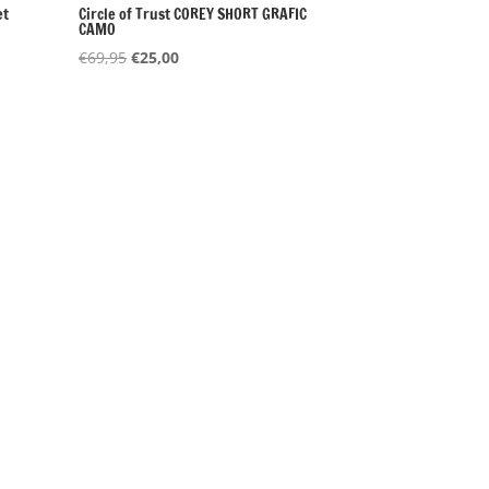
et
Circle of Trust COREY SHORT GRAFIC
CAMO
Oorspronkelijke
Huidige
€
69,95
€
25,00
prijs
prijs
was:
is:
€69,95.
€25,00.