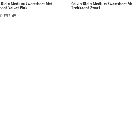
n Klein Medium Zwemshort Met
Calvin Klein Medium Zwemshort M
oord Velvet Pink
Trekkoord Zwart
Oorspronkelijke
Huidige
90
€
32,45
prijs
prijs
was:
is:
€64,90.
€32,45.