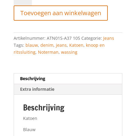
ATN01S-
Toevoegen aan winkelwagen
A37
637
105
aantal
Artikelnummer:
ATN01S-A37 105
Categorie:
Jeans
Tags:
blauw
,
denim
,
jeans
,
Katoen
,
knoop en
ritssluiting
,
Noterman
,
wassing
Beschrijving
Extra informatie
Beschrijving
Katoen
Blauw