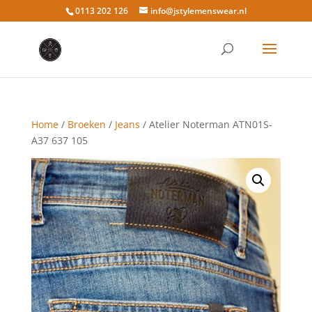
0113 202 126
info@jstylemenswear.nl
Home
/
Broeken
/
Jeans
/ Atelier Noterman ATN01S-
A37 637 105