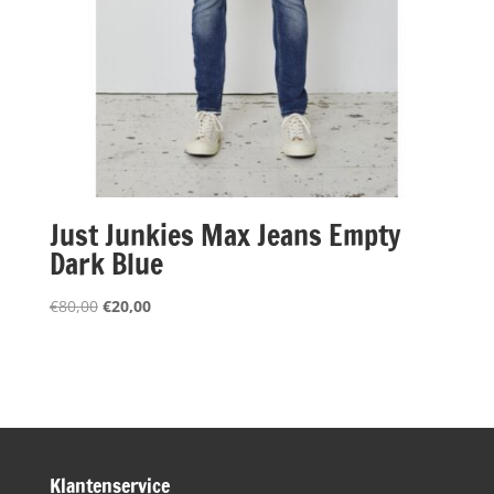
Just Junkies Max Jeans Empty
Dark Blue
Oorspronkelijke
Huidige
€
80,00
€
20,00
prijs
prijs
was:
is:
€80,00.
€20,00.
Klantenservice