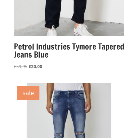
Petrol Industries Tymore Tapered
Jeans Blue
Oorspronkelijke
Huidige
€
59,95
€
20,00
prijs
prijs
was:
is:
€59,95.
€20,00.
sale