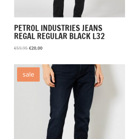
PETROL INDUSTRIES JEANS
REGAL REGULAR BLACK L32
Oorspronkelijke
Huidige
€
59,95
€
20,00
prijs
prijs
was:
is:
€59,95.
€20,00.
sale