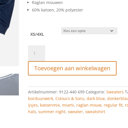
Raglan mouwen
60% katoen, 20% polyester
XS/4XL
Colours
&
Sons
Toevoegen aan winkelwagen
Sweatshirt
Chest
Embroidery
Dark
Artikelnummer:
9122-440 699
Categorie:
Sweaters
T
Blue
borduurwerk
,
Colours & Sons
,
dark blue
,
donkerbla
aantal
ijsjes
,
katoenmix
,
miami
,
raglan mouw
,
regular fit
,
r
hals
,
summer night
,
sweater
,
sweatshirt