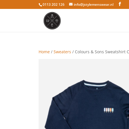
0113 202 126
info@jstylemenswear.nl
Home
/
Sweaters
/ Colours & Sons Sweatshirt 