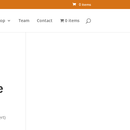
0 items
op
Team
Contact
0 items
e
rt)