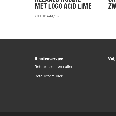
MET LOGO ACID LIME
ZW
Oorspronkelijke
Huidige
€
89,90
€
44,95
prijs
prijs
was:
is:
€89,90.
€44,95.
Klantenservice
Vol
Retourneren en ruilen
Retourformulier