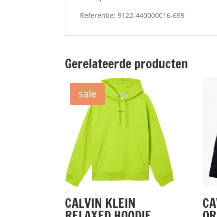
Referentie:
9122-440000016-699
Gerelateerde producten
sale
CALVIN KLEIN
CA
RELAXED HOODIE
OR