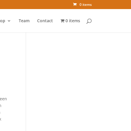
0 items
op
Team
Contact
0 items
 een
n
n
k