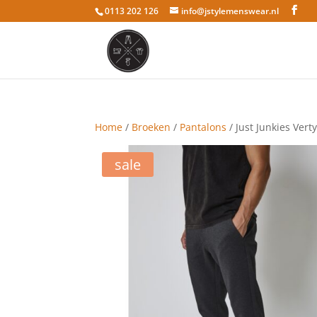
0113 202 126
info@jstylemenswear.nl
Home
/
Broeken
/
Pantalons
/ Just Junkies Vert
sale