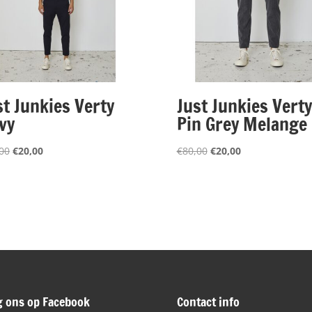
st Junkies Verty
Just Junkies Verty
vy
Pin Grey Melange
Oorspronkelijke
Huidige
Oorspronkelijke
Huidige
00
€
20,00
€
80,00
€
20,00
prijs
prijs
prijs
prijs
was:
is:
was:
is:
€70,00.
€20,00.
€80,00.
€20,00.
g ons op Facebook
Contact info