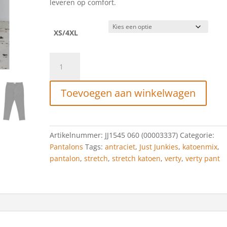
leveren op comfort.
XS/4XL
Just
Junkies
Verty
Toevoegen aan winkelwagen
Antracite
aantal
Artikelnummer:
JJ1545 060 (00003337)
Categorie:
Pantalons
Tags:
antraciet
,
Just Junkies
,
katoenmix
,
pantalon
,
stretch
,
stretch katoen
,
verty
,
verty pant