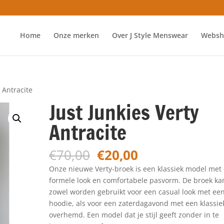
Home
Onze merken
Over J Style Menswear
Websh
y Antracite
Just Junkies Verty
Antracite
Oorspronkelijke
Huidige
€
70,00
€
20,00
prijs
prijs
Onze nieuwe Verty-broek is een klassiek model met
was:
is:
formele look en comfortabele pasvorm. De broek ka
€70,00.
€20,00.
zowel worden gebruikt voor een casual look met ee
hoodie, als voor een zaterdagavond met een klassie
overhemd. Een model dat je stijl geeft zonder in te