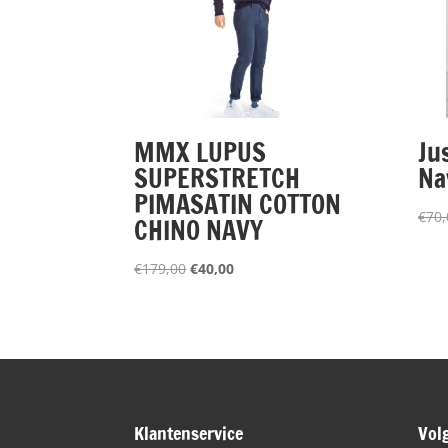
MMX LUPUS
Ju
SUPERSTRETCH
Na
PIMASATIN COTTON
€
70,
CHINO NAVY
Oorspronkelijke
Huidige
€
179,00
€
40,00
prijs
prijs
was:
is:
€179,00.
€40,00.
Klantenservice
Vol