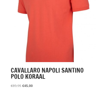
CAVALLARO NAPOLI SANTINO
POLO KORAAL
Oorspronkelijke
Huidige
€
89,95
€
45,00
prijs
prijs
was:
is:
€89,95.
€45,00.