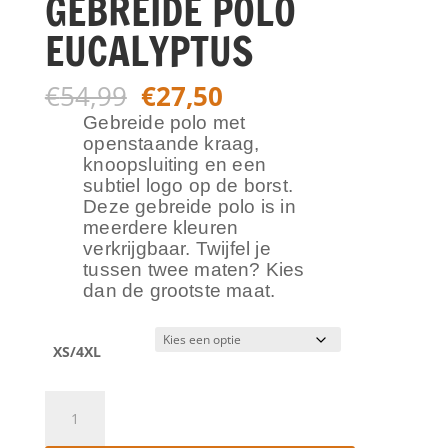
GEBREIDE POLO
EUCALYPTUS
Oorspronkelijke
Huidige
€
54,99
€
27,50
prijs
prijs
Gebreide polo met
was:
is:
openstaande kraag,
€54,99.
€27,50.
knoopsluiting en een
subtiel logo op de borst.
Deze gebreide polo is in
meerdere kleuren
verkrijgbaar. Twijfel je
tussen twee maten? Kies
dan de grootste maat.
XS/4XL
PETROL
INDUSTRIES
GEBREIDE