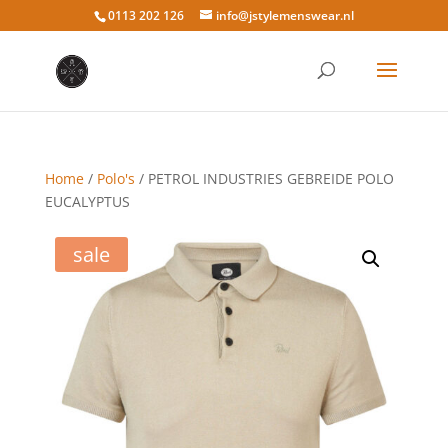
0113 202 126
info@jstylemenswear.nl
Home
/
Polo's
/ PETROL INDUSTRIES GEBREIDE POLO
EUCALYPTUS
sale