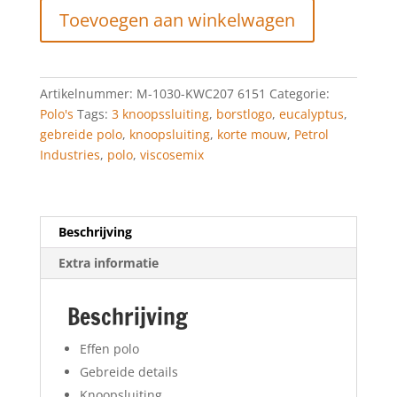
Toevoegen aan winkelwagen
POLO
EUCALYPTUS
aantal
Artikelnummer:
M-1030-KWC207 6151
Categorie:
Polo's
Tags:
3 knoopssluiting
,
borstlogo
,
eucalyptus
,
gebreide polo
,
knoopsluiting
,
korte mouw
,
Petrol
Industries
,
polo
,
viscosemix
Beschrijving
Extra informatie
Beschrijving
Effen polo
Gebreide details
Knoopsluiting