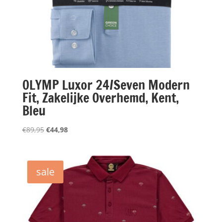
OLYMP Luxor 24/Seven Modern
Fit, Zakelijke Overhemd, Kent,
Bleu
Oorspronkelijke
Huidige
€
89,95
€
44,98
prijs
prijs
was:
is:
€89,95.
€44,98.
sale