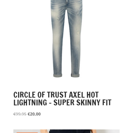
CIRCLE OF TRUST AXEL HOT
LIGHTNING – SUPER SKINNY FIT
Oorspronkelijke
Huidige
€
99,95
€
20,00
prijs
prijs
was:
is: