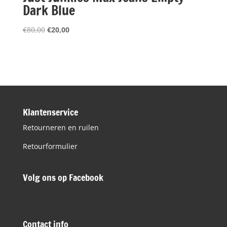
Dark Blue
Oorspronkelijke
Huidige
€
80,00
€
20,00
prijs
prijs
was:
is:
€80,00.
€20,00.
Klantenservice
Retourneren en ruilen
Retourformulier
Volg ons op Facebook
Contact info