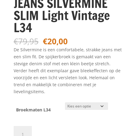
JEANS SILVERMINE
SLIM Light Vintage
L34
Oorspronkelijke
Huidige
€
79,95
€
20,00
prijs
prijs
De Silvermine is een comfortabele, strakke jeans met
was:
is:
een slim fit. De spijkerbroek is gemaakt van een
€79,95.
€20,00.
stevige denim stof met een klein beetje stretch.
Verder heeft dit exemplaar gave bleekeffecten op de
voorzijde en een licht versleten look. Helemaal on
trend en makkelijk te combineren met je
lievelingsitems.
Broekmaten L34
Petrol