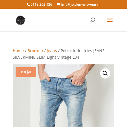
0113 202 126
info@jstylemenswear.nl
Home
/
Broeken
/
Jeans
/ Petrol industries JEANS
SILVERMINE SLIM Light Vintage L34
sale