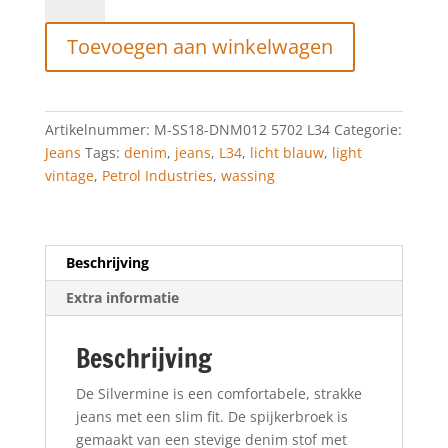
industries
JEANS
Toevoegen aan winkelwagen
SILVERMINE
SLIM
Light
Vintage
Artikelnummer:
M-SS18-DNM012 5702 L34
Categorie:
L34
Jeans
Tags:
denim
,
jeans
,
L34
,
licht blauw
,
light
aantal
vintage
,
Petrol Industries
,
wassing
Beschrijving
Extra informatie
Beschrijving
De Silvermine is een comfortabele, strakke
jeans met een slim fit. De spijkerbroek is
gemaakt van een stevige denim stof met