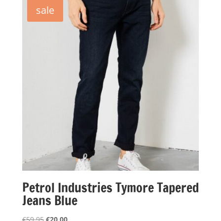
€99,95.
€20,00.
sale
Petrol Industries Tymore Tapered
Jeans Blue
Oorspronkelijke
Huidige
€
59,95
€
20,00