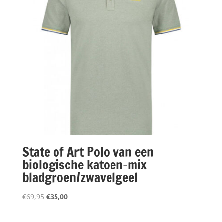
State of Art Polo van een
biologische katoen-mix
bladgroen/zwavelgeel
Oorspronkelijke
Huidige
€
69,95
€
35,00
prijs
prijs
was:
is: