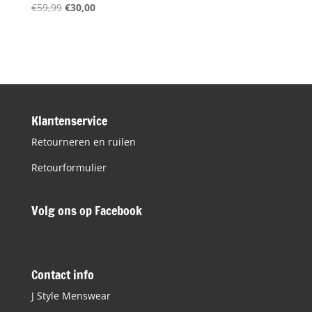
Oorspronkelijke
Huidige
€
59,99
€
30,00
prijs
prijs
was:
is:
€59,99.
€30,00.
Klantenservice
Retourneren en ruilen
Retourformulier
Volg ons op Facebook
Contact info
J Style Menswear