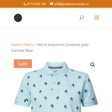
0113 202 126
info@jstylemenswear.nl
Home
/
Polo's
/ Petrol Industries Zomerse polo
Survival Blue
sale