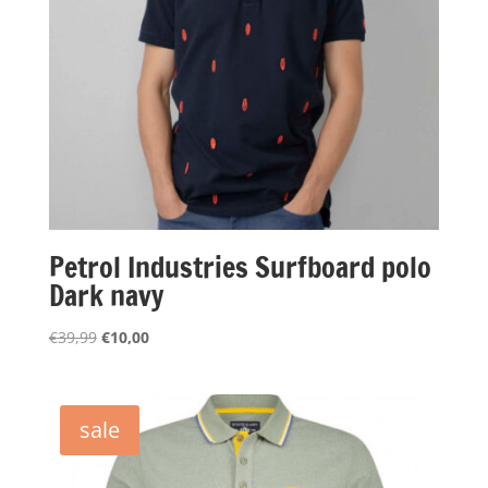
Petrol Industries Surfboard polo
Dark navy
Oorspronkelijke
Huidige
€
39,99
€
10,00
prijs
prijs
was:
is:
€39,99.
€10,00.
sale