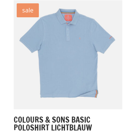
€69,95.
€35,00.
sale
COLOURS & SONS BASIC
POLOSHIRT LICHTBLAUW