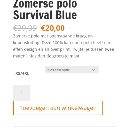
Zomerse polo
Survival Blue
Oorspronkelijke
Huidige
€
39,99
€
20,00
prijs
prijs
Zomerse polo met openstaande kraag en
was:
is:
knoopsluiting. Deze 100% katoenen polo heeft een
€39,99.
€20,00.
effen design en all-over print. Twijfel je tussen twee
maten? Kies dan de grootste maat.
XS/4XL
Petrol
Industries
Zomerse
Toevoegen aan winkelwagen
polo
Survival
Blue
aantal