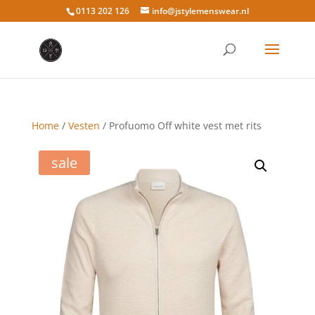
0113 202 126
info@jstylemenswear.nl
Home
/
Vesten
/ Profuomo Off white vest met rits
sale