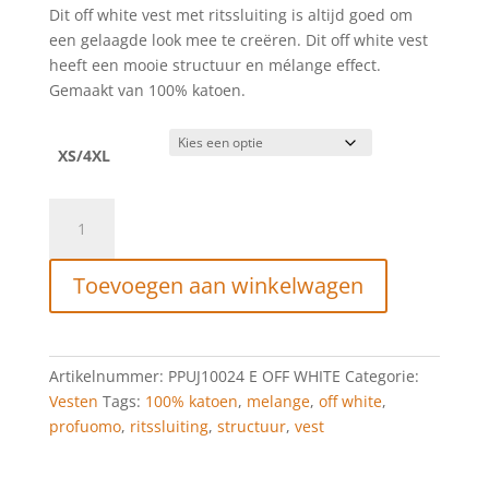
prijs
prijs
Dit off white vest met ritssluiting is altijd goed om
was:
is:
een gelaagde look mee te creëren. Dit off white vest
€99,95.
€49,98.
heeft een mooie structuur en mélange effect.
Gemaakt van 100% katoen.
XS/4XL
Profuomo
Off
white
Toevoegen aan winkelwagen
vest
met
rits
aantal
Artikelnummer:
PPUJ10024 E OFF WHITE
Categorie:
Vesten
Tags:
100% katoen
,
melange
,
off white
,
profuomo
,
ritssluiting
,
structuur
,
vest