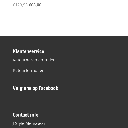
Oorspronkelijke
Huidige
€
129,95
€
65,00
prijs
prijs
was:
is:
€129,95.
€65,00.
Klantenservice
Retourneren en ruilen
Retourformulier
Volg ons op Facebook
Contact info
J Style Menswear