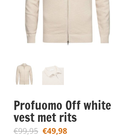
Profuomo Off white
vest met rits
Oorspronkelijke
Huidige
€
99,95
€
49,98