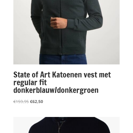
State of Art Katoenen vest met
regular fit
donkerblauw/donkergroen
Oorspronkelijke
Huidige
€
159,95
€
62,50
prijs
prijs
was:
is:
€159,95.
€62,50.