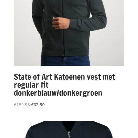
State of Art Katoenen vest met
regular fit
donkerblauw/donkergroen
Oorspronkelijke
Huidige
€
159,95
€
62,50
prijs
prijs
was:
is:
€159,95.
€62,50.