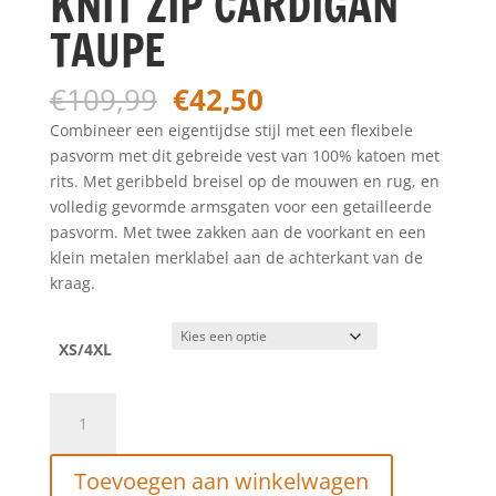
KNIT ZIP CARDIGAN
TAUPE
Oorspronkelijke
Huidige
€
109,99
€
42,50
prijs
prijs
Combineer een eigentijdse stijl met een flexibele
was:
is:
pasvorm met dit gebreide vest van 100% katoen met
€109,99.
€42,50.
rits. Met geribbeld breisel op de mouwen en rug, en
volledig gevormde armsgaten voor een getailleerde
pasvorm. Met twee zakken aan de voorkant en een
klein metalen merklabel aan de achterkant van de
kraag.
XS/4XL
PUREWHITE
RIBBED
KNIT
Toevoegen aan winkelwagen
ZIP