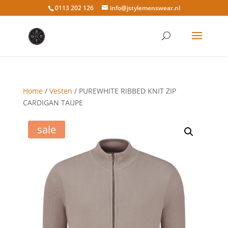
0113 202 126
info@jstylemenswear.nl
Home
/
Vesten
/ PUREWHITE RIBBED KNIT ZIP
CARDIGAN TAUPE
sale