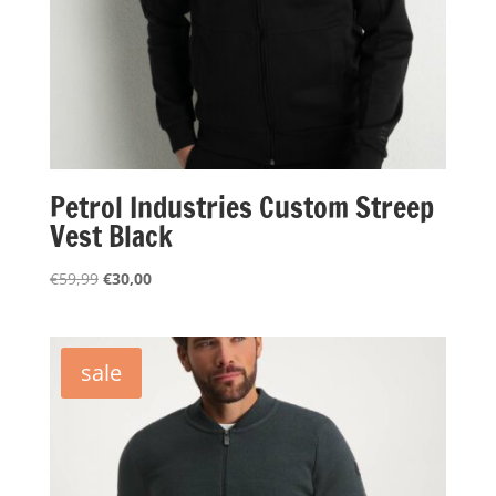
Petrol Industries Custom Streep
Vest Black
Oorspronkelijke
Huidige
€
59,99
€
30,00
prijs
prijs
was:
is:
€59,99.
€30,00.
sale