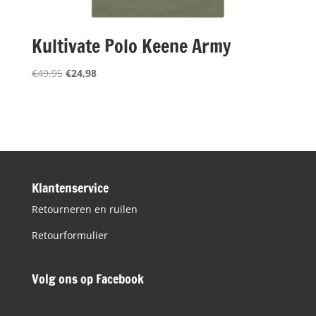
Kultivate Polo Keene Army
Oorspronkelijke
Huidige
€
49,95
€
24,98
prijs
prijs
was:
is:
€49,95.
€24,98.
Klantenservice
Retourneren en ruilen
Retourformulier
Volg ons op Facebook