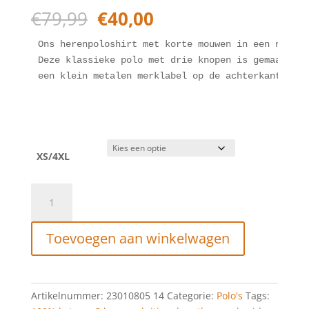
Oorspronkelijke
Huidige
€
79,99
€
40,00
prijs
prijs
was:
is:
Ons herenpoloshirt met korte mouwen in een normal
€79,99.
€40,00.
Deze klassieke polo met drie knopen is gemaakt va
een klein metalen merklabel op de achterkant van 
XS/4XL
Purewhite
Short
Sleeve
Toevoegen aan winkelwagen
Knit
Polo
Mint
aantal
Artikelnummer:
23010805 14
Categorie:
Polo's
Tags: