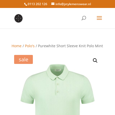
0113 202 126
info@jstylemenswear.nl
Home
/
Polo's
/ Purewhite Short Sleeve Knit Polo Mint
sale