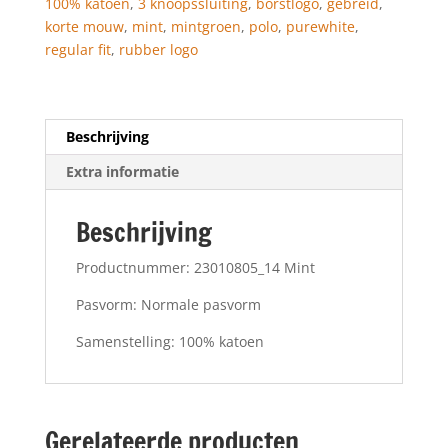
100% katoen
,
3 knoopssluiting
,
borstlogo
,
gebreid
,
korte mouw
,
mint
,
mintgroen
,
polo
,
purewhite
,
regular fit
,
rubber logo
Beschrijving
Extra informatie
Beschrijving
Productnummer: 23010805_14 Mint
Pasvorm: Normale pasvorm
Samenstelling: 100% katoen
Gerelateerde producten