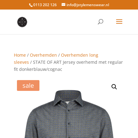
0113 202 126
info@jstylemenswear.nl
Home
/
Overhemden
/
Overhemden long
sleeves
/ STATE OF ART Jersey overhemd met regular
fit donkerblauw/cognac
sale