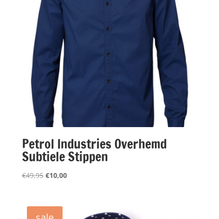
Petrol Industries Overhemd
Subtiele Stippen
Oorspronkelijke
Huidige
€
49,95
€
10,00
prijs
prijs
was:
is:
€49,95.
€10,00.
sale