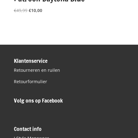
Oorspronkelijke
Huidige
€
49,99
€
10,00
prijs
prijs
was:
is:
€49,99.
€10,00.
Klantenservice
Retourneren en ruilen
Retourformulier
Volg ons op Facebook
Contact info