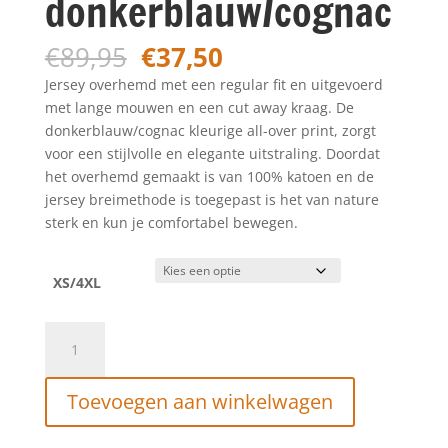
donkerblauw/cognac
Oorspronkelijke
Huidige
€
89,95
€
37,50
prijs
prijs
Jersey overhemd met een regular fit en uitgevoerd
was:
is:
met lange mouwen en een cut away kraag. De
€89,95.
€37,50.
donkerblauw/cognac kleurige all-over print, zorgt
voor een stijlvolle en elegante uitstraling. Doordat
het overhemd gemaakt is van 100% katoen en de
jersey breimethode is toegepast is het van nature
sterk en kun je comfortabel bewegen.
XS/4XL
STATE
OF
ART
Toevoegen aan winkelwagen
Jersey
overhemd
met