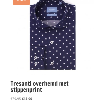
Tresanti overhemd met
stippenprint
Oorspronkelijke
Huidige
€
79,95
€
15,00
prijs
prijs