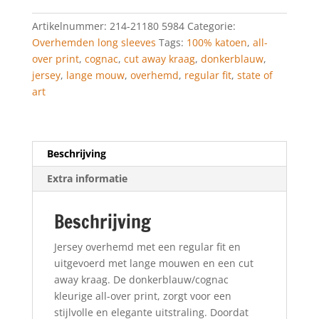
regular
Artikelnummer:
214-21180 5984
Categorie:
fit
Overhemden long sleeves
Tags:
100% katoen
,
all-
donkerblauw/cognac
over print
,
cognac
,
cut away kraag
,
donkerblauw
,
aantal
jersey
,
lange mouw
,
overhemd
,
regular fit
,
state of
art
Beschrijving
Extra informatie
Beschrijving
Jersey overhemd met een regular fit en
uitgevoerd met lange mouwen en een cut
away kraag. De donkerblauw/cognac
kleurige all-over print, zorgt voor een
stijlvolle en elegante uitstraling. Doordat