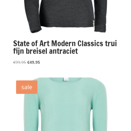
State of Art Modern Classics trui
fijn breisel antraciet
Oorspronkelijke
Huidige
€
99,95
€
49,95
prijs
prijs
was:
is:
€99,95.
€49,95.
sale