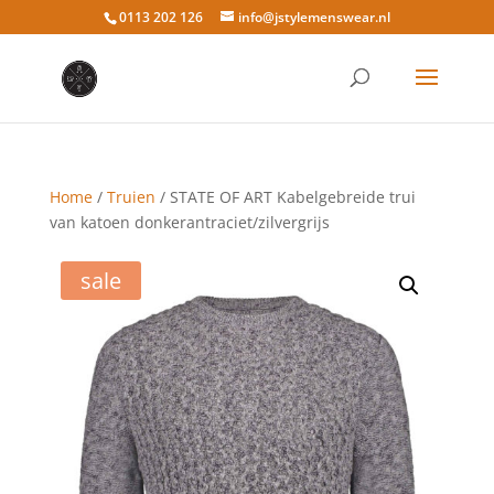
0113 202 126
info@jstylemenswear.nl
Home
/
Truien
/ STATE OF ART Kabelgebreide trui
van katoen donkerantraciet/zilvergrijs
sale