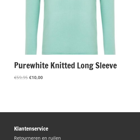
Purewhite Knitted Long Sleeve
Oorspronkelijke
Huidige
€
59,95
€
10,00
prijs
prijs
was:
is:
€59,95.
€10,00.
Klantenservice
Retourneren en ruilen