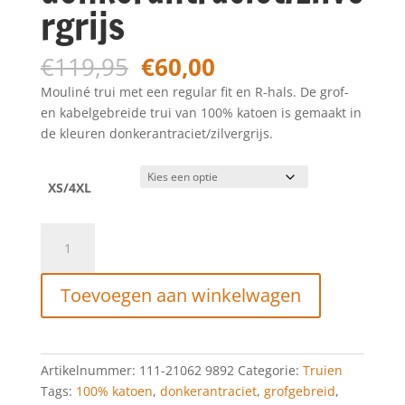
rgrijs
Oorspronkelijke
Huidige
€
119,95
€
60,00
prijs
prijs
Mouliné trui met een regular fit en R-hals. De grof-
was:
is:
en kabelgebreide trui van 100% katoen is gemaakt in
€119,95.
€60,00.
de kleuren donkerantraciet/zilvergrijs.
XS/4XL
STATE
OF
ART
Toevoegen aan winkelwagen
Kabelgebreide
trui
van
katoen
Artikelnummer:
111-21062 9892
Categorie:
Truien
donkerantraciet/zilvergrijs
Tags:
100% katoen
,
donkerantraciet
,
grofgebreid
,
aantal