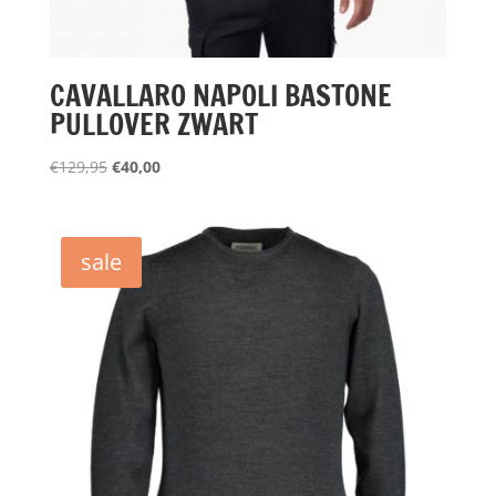
CAVALLARO NAPOLI BASTONE
PULLOVER ZWART
Oorspronkelijke
Huidige
€
129,95
€
40,00
prijs
prijs
was:
is:
€129,95.
€40,00.
sale