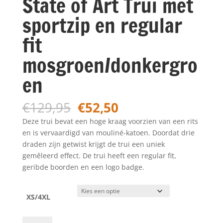
State of Art Trui met
sportzip en regular
fit
mosgroen/donkergro
en
Oorspronkelijke
Huidige
€
129,95
€
52,50
prijs
prijs
Deze trui bevat een hoge kraag voorzien van een rits
was:
is:
en is vervaardigd van mouliné-katoen. Doordat drie
€129,95.
€52,50.
draden zijn getwist krijgt de trui een uniek
gemêleerd effect. De trui heeft een regular fit,
geribde boorden en een logo badge.
XS/4XL
State