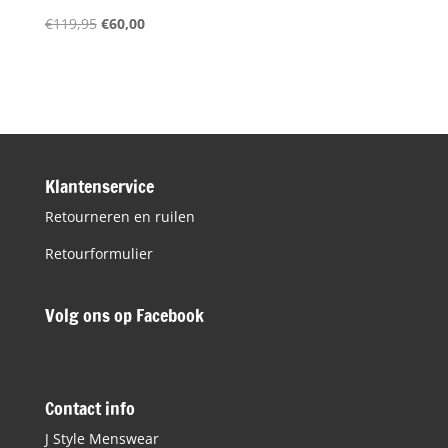
Oorspronkelijke
Huidige
€
119,95
€
60,00
prijs
prijs
was:
is:
€119,95.
€60,00.
Klantenservice
Retourneren en ruilen
Retourformulier
Volg ons op Facebook
Contact info
J Style Menswear