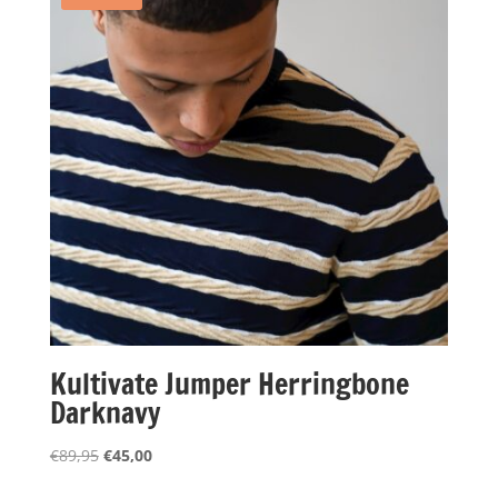
Kultivate Jumper Herringbone
Darknavy
Oorspronkelijke
Huidige
€
89,95
€
45,00
prijs
prijs