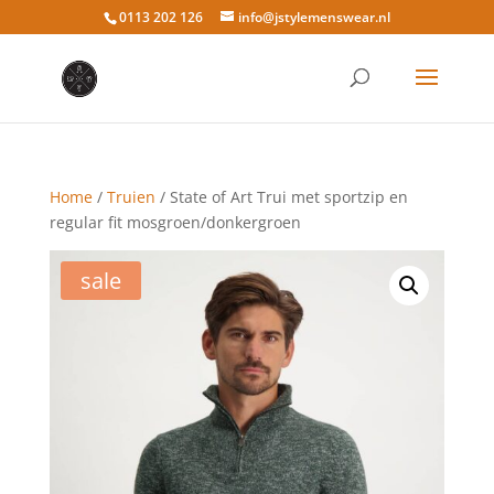
0113 202 126
info@jstylemenswear.nl
Home
/
Truien
/ State of Art Trui met sportzip en
regular fit mosgroen/donkergroen
sale