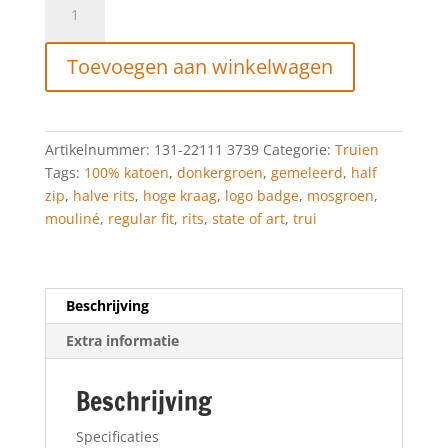
of
Art
Toevoegen aan winkelwagen
Trui
met
sportzip
en
Artikelnummer:
131-22111 3739
Categorie:
Truien
regular
Tags:
100% katoen
,
donkergroen
,
gemeleerd
,
half
fit
zip
,
halve rits
,
hoge kraag
,
logo badge
,
mosgroen
,
mosgroen/donkergroen
mouliné
,
regular fit
,
rits
,
state of art
,
trui
aantal
Beschrijving
Extra informatie
Beschrijving
Specificaties