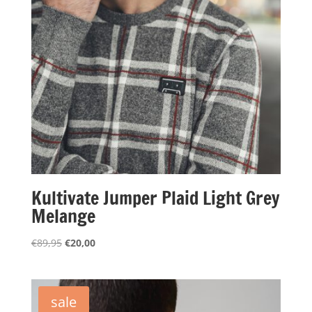
Kultivate Jumper Plaid Light Grey
Melange
Oorspronkelijke
Huidige
€
89,95
€
20,00
prijs
prijs
was:
is:
€89,95.
€20,00.
sale