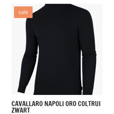
was:
is:
€89,95.
€45,00.
sale
CAVALLARO NAPOLI ORO COLTRUI
ZWART